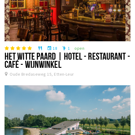
18
1
open
restaurant
event
emoji_people
HET WITTE PAARD | HOTEL - RESTAURANT -
CAFÉ - WIJNWINKEL
Oude Bredaseweg 15, Etten-Leur