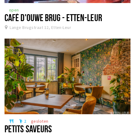
open
CAFÉ D'OUWE BRUG - ETTEN-LEUR
Lange Brugstraat 12, Etten-Leur
2
gesloten
restaurant
emoji_people
PETITS SAVEURS