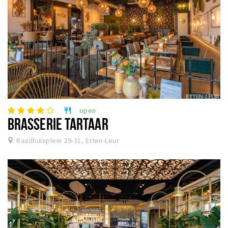
open
restaurant
BRASSERIE TARTAAR
Raadhuisplein 29-31, Etten-Leur