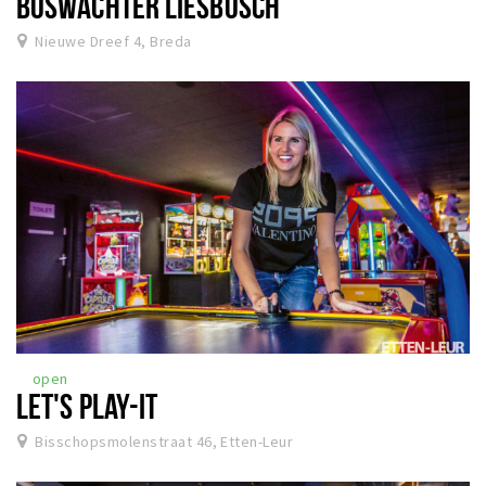
BOSWACHTER LIESBOSCH
Nieuwe Dreef 4, Breda
open
LET'S PLAY-IT
Bisschopsmolenstraat 46, Etten-Leur