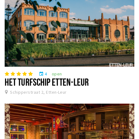
4
open
event
HET TURFSCHIP ETTEN-LEUR
Schipperstraat 2, Etten-Leur