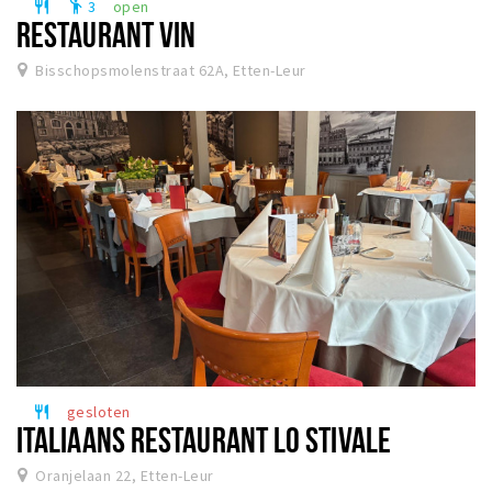
3
open
restaurant
emoji_people
RESTAURANT VIN
Bisschopsmolenstraat 62A, Etten-Leur
gesloten
restaurant
ITALIAANS RESTAURANT LO STIVALE
Oranjelaan 22, Etten-Leur