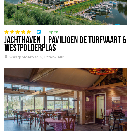
1
open
event
JACHTHAVEN | PAVILJOEN DE TURFVAART &
WESTPOLDERPLAS
Westpolderpad 6, Etten-Leur