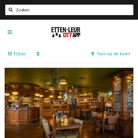
Zoeken
Etten-
Home
Leur
City
Agenda
App
Filter
Toon op de kaart
Deals
Party pics
Nieuws, interviews & blogs
Eten
Drinken
Slapen
Recreatief
Winkels