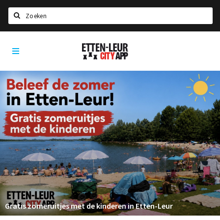
Zoeken
Etten-
Home
Leur
City
Agenda
App
Deals
Party pics
Nieuws, interviews & blogs
Eten
Drinken
Slapen
Recreatief
Gratis zomeruitjes met de kinderen in Etten-Leur
Winkels