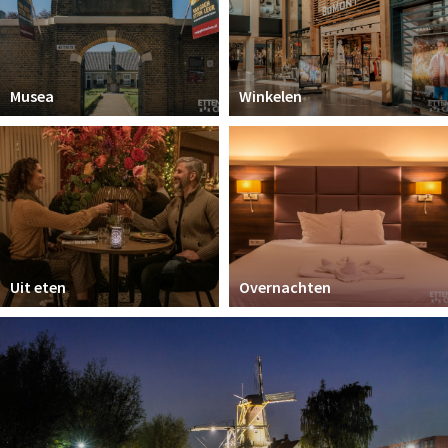
Musea
Winkelen
Uit eten
Overnachten