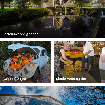
Bezienswaardigheden
(Groeps)Uitjes
Slecht weer opties