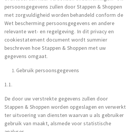
persoonsgegevens zullen door Stappen & Shoppen
Winkelgebieden
met zorgvuldigheid worden behandeld conform de
Parkeren
Wet bescherming persoonsgegevens en andere
relevante wet- en regelgeving. In dit privacy en
Bezienswaardigheden
cookiestatement document wordt summier
Musea, theaters & podia
beschreven hoe Stappen & Shoppen met uw
Uitjes & activiteiten
gegevens omgaat.
Toeristische routes
Gebruik persoonsgegevens
Natuurgebieden
Baroniepoorten
1.1.
Sport
De door uw verstrekte gegevens zullen door
Andere City Apps
Stappen & Shoppen worden opgeslagen en verwerkt
ter uitvoering van diensten waarvan u als gebruiker
gebruik van maakt, alsmede voor statistische
Inloggen
analyses.