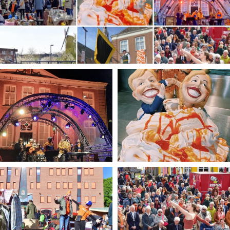
Winkelgebieden
Parkeren
Bezienswaardigheden
Musea, theaters & podia
Uitjes & activiteiten
Toeristische routes
Natuurgebieden
Baroniepoorten
Sport
Andere City Apps
Inloggen