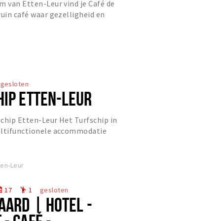
m van Etten-Leur vind je Café de
ruin café waar gezelligheid en
staan. Zodra je binnenstap...
gesloten
HIP ETTEN-LEUR
chip Etten-Leur Het Turfschip in
ultifunctionele accommodatie
derne voorzieningen. Voor elk...
ten-Leur
17
1
gesloten
nt
emoji_people
AARD | HOTEL -