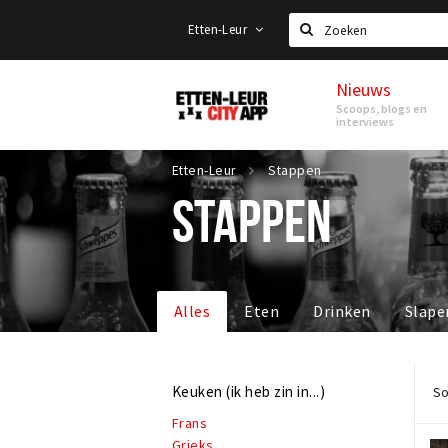
Etten-Leur
Zoeken
Nieuws
Etten-
Scoops, blogs en
Leur
interviews
Etten-Leur
Stappen
STAPPEN
Alles
Eten
Drinken
Slape
Keuken (ik heb zin in...)
So
Frans
Grieks