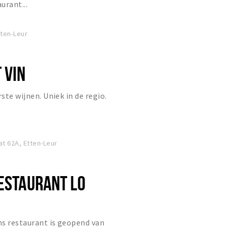
urant...
ten-Leur
 VIN
rste wijnen. Uniek in de regio.
t 62A, Etten-Leur
RESTAURANT LO
Ons restaurant is geopend van