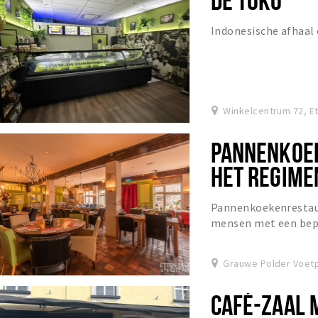
Indonesische afhaal
Winkelcentrum 72, E
PANNENKOEK
HET REGIME
Pannenkoekenrestaur
mensen met een bepe
arbeidsmarkt.
Grauwe Polder Voetp
CAFÉ-ZAAL 