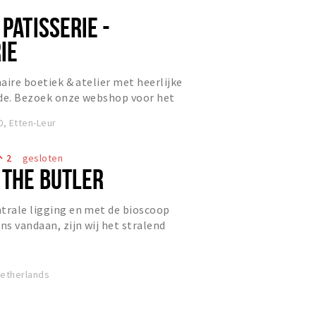
 PATISSERIE -
IE
naire boetiek & atelier met heerlijke
ade. Bezoek onze webshop voor het
 https://webshop.c...
, Etten-Leur
2
gesloten
eople
 THE BUTLER
trale ligging en met de bioscoop
ns vandaan, zijn wij het stralend
end Etten-Leur. Ons ui...
Netherlands