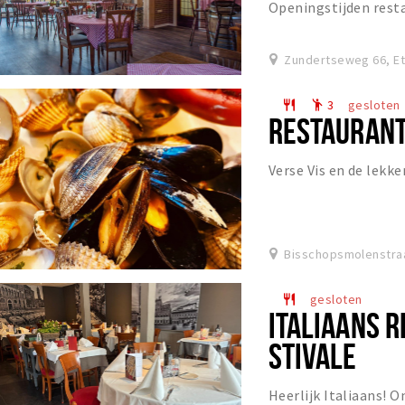
Openingstijden resta
Zundertseweg 66, Et
3
gesloten
restaurant
emoji_people
RESTAURANT
Verse Vis en de lekke
Bisschopsmolenstraa
gesloten
restaurant
ITALIAANS 
STIVALE
Heerlijk Italiaans! 