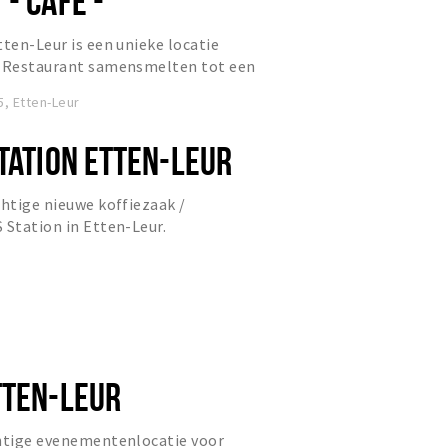
- CAFÉ -
L
tten-Leur is een unieke locatie
& Restaurant samensmelten tot een
, Etten-Leur
TATION ETTEN-LEUR
chtige nieuwe koffiezaak /
 Station in Etten-Leur.
TTEN-LEUR
chtige evenementenlocatie voor