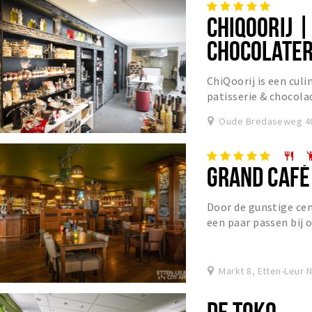
CHIQOORIJ |
CHOCOLATER
ChiQoorij is een culi
patisserie & chocol
actuele assortiment.
Oude Bredaseweg 40
restaurant
emoji_p
GRAND CAFÉ
Door de gunstige cen
een paar passen bij o
middelpunt van bruis
Markt 8, Etten-Leur 
DE TOKO