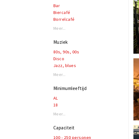
Bar
Biercafé
Borrelcafé
Bruincafé
Meer...
Eetcafé
Evenementenlocatie
Muziek
Feestcafé
80s, 90s, 00s
Lounge
Disco
Podium
Jazz, blues
Latin
Meer...
Live muziek
Lounge
Minimumleeftijd
Pop & top 40
AL
Rock, alternatief
18
Nederlandstalig
Soul
Meer...
Folk
Irish
Capaciteit
100 - 250 personen