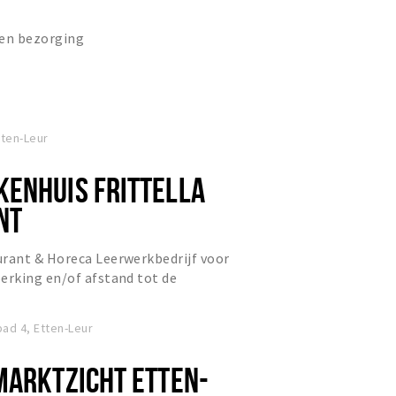
 en bezorging
tten-Leur
ENHUIS FRITTELLA
NT
ant & Horeca Leerwerkbedrijf voor
rking en/of afstand tot de
ad 4, Etten-Leur
MARKTZICHT ETTEN-