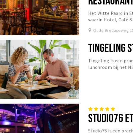
RESTAURANT 
WIJNWINKE
Het Witte Paard in E
waarin Hotel, Café 
geheel.
Oude Bredaseweg 15
TINGELING S
Tingeling is een pra
lunchroom bij het NS
STUDIO76 E
Studio76 is een pra