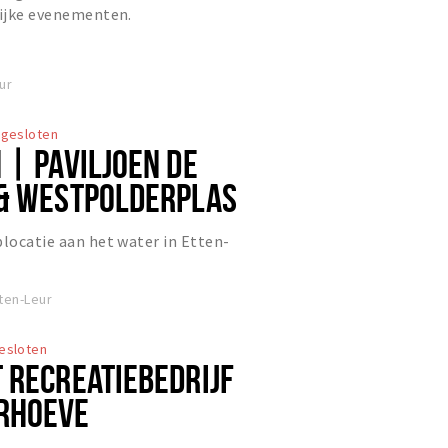
lijke evenementen.
ur
gesloten
 | PAVILJOEN DE
& WESTPOLDERPLAS
plocatie aan het water in Etten-
ten-Leur
esloten
 RECREATIEBEDRIJF
RHOEVE