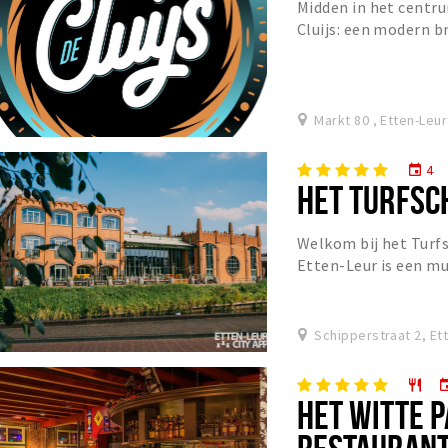
Midden in het centru
Cluijs: een modern b
ontmoeting centraal 
Markt 80 , Etten-Leur
4
event
HET TURFSC
Welkom bij het Turfs
Etten-Leur is een m
voorzien van alle mo
Schipperstraat 2, Et
restaurant
eve
HET WITTE P