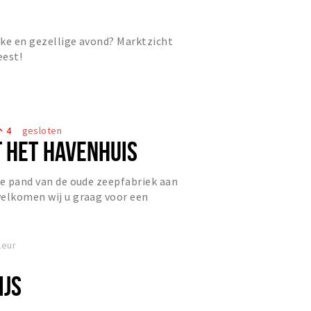
ke en gezellige avond? Marktzicht
eest!
4
gesloten
eople
 HET HAVENHUIS
ke pand van de oude zeepfabriek aan
welkomen wij u graag voor een
n high tea, een verrukkel...
Leur
IJS