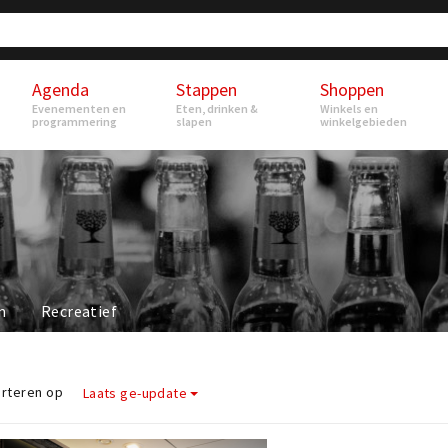
Agenda
Stappen
Shoppen
Evenementen en
Eten, drinken &
Winkels en
programmering
slapen
winkelgebieden
n
Recreatief
rteren op
Laats ge-update