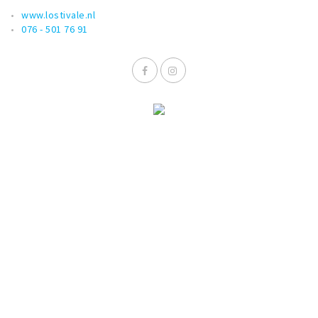
www.lostivale.nl
076 - 501 76 91