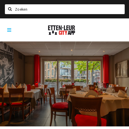
Zoeken
Etten-
Home
Leur
City
Agenda
App
Deals
Party pics
Nieuws, interviews & blogs
Eten
Drinken
Slapen
Recreatief
Winkels