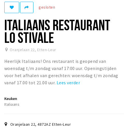
gesloten
Winkelgebieden
Parkeren
ITALIAANS RESTAURANT
Bezienswaardigheden
LO STIVALE
Musea, theaters & podia
Uitjes & activiteiten
Oranjelaan 22
,
Etten-Leur
Toeristische routes
Heerlijk Italiaans! Ons restaurant is geopend van
Natuurgebieden
woensdag t/m zondag vanaf 17:00 uur. Openingstijden
voor het afhalen van gerechten: woensdag t/m zondag
Baroniepoorten
vanaf 17.00 tot 21.00 uur.
Lees verder
Sport
Keuken
Andere City Apps
Italiaans
Inloggen
Oranjelaan 22
,
4872AZ
Etten-Leur