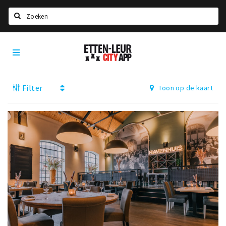
Zoeken
Etten-
Home
Leur
City
Agenda
App
Filter
Toon op de kaart
Deals
Party pics
Nieuws, interviews & blogs
Eten
Drinken
Slapen
Recreatief
Winkels