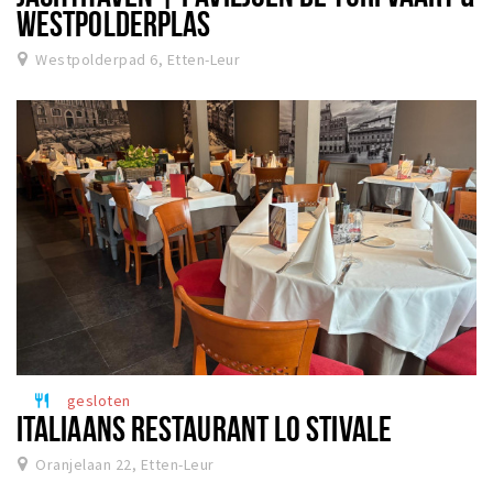
WESTPOLDERPLAS
Westpolderpad 6, Etten-Leur
gesloten
restaurant
ITALIAANS RESTAURANT LO STIVALE
Oranjelaan 22, Etten-Leur