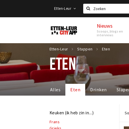
Etten-Leur
Zoeken
Nieuws
Etten-
Scoops, blogs en
Leur
interviews
Etten-Leur
Stappen
Eten
ETEN
Alles
Eten
Drinken
Slape
Keuken (ik heb zin in...)
So
Frans
Grieks