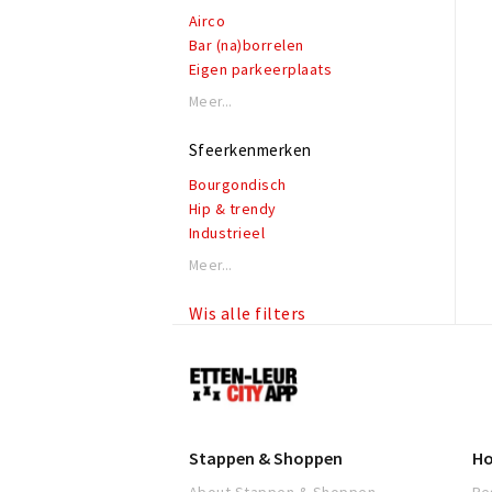
Kindermenu
Airco
(Keuze)menu
Bar (na)borrelen
private dining
Eigen parkeerplaats
Seizoensproducten
Garderobe
Meer...
Shared dining
Honden toegestaan
Streekproducten
Rolstoeltoegankelijk
Sfeerkenmerken
Thuis bezorgen
Invalidentoilet
Veganistisch
Bourgondisch
Kindvriendelijk
Vegetarisch
Hip & trendy
Private dining
Bezorgen
Industrieel
Rookruimte
Verrassingsmenu
Klassiek
Reserveren mogelijk
Meer...
Modern
Terras of binnentuin
Romantisch
Te huur voor privé gelegenheden
Wis alle filters
Thema
WiFi
Vintage
Etten-
Zakelijk & formeel
Leur
Stappen & Shoppen
Ho