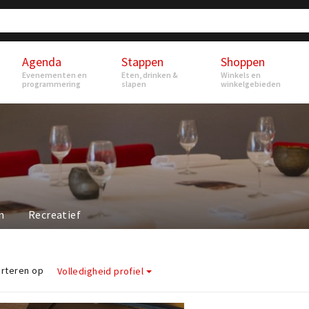
Agenda
Stappen
Shoppen
Evenementen en
Eten, drinken &
Winkels en
programmering
slapen
winkelgebieden
n
Recreatief
rteren op
Volledigheid profiel