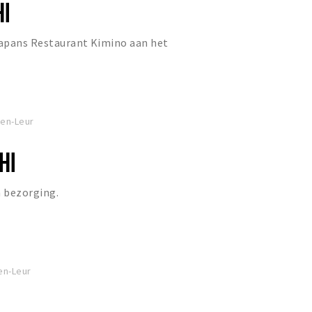
HI
Japans Restaurant Kimino aan het
ten-Leur
HI
n bezorging.
ten-Leur