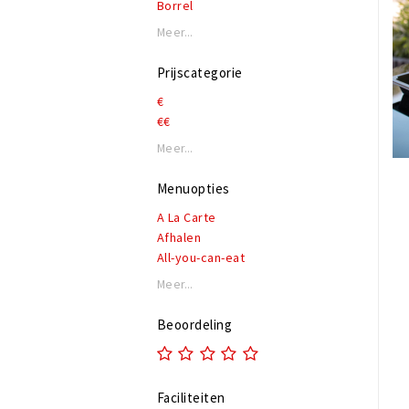
Borrel
Meer...
Prijscategorie
€
€€
Meer...
Menuopties
A La Carte
Afhalen
All-you-can-eat
Allergieën
Meer...
Buffet
Catering
Beoordeling
Daghap
High beer
High Tea
Faciliteiten
High wine