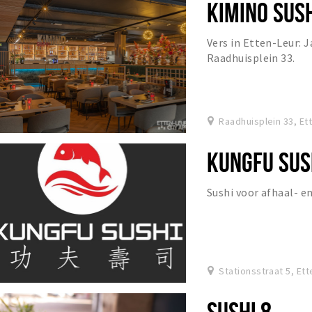
KIMINO SUS
Vers in Etten-Leur: 
Raadhuisplein 33.
Raadhuisplein 33, Et
KUNGFU SUS
Sushi voor afhaal- e
Stationsstraat 5, Et
SUSHI 8