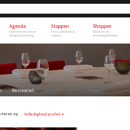
Agenda
Stappen
Shoppen
Evenementen en
Eten, drinken &
Winkels en
programmering
slapen
winkelgebieden
n
Recreatief
rteren op
Volledigheid profiel