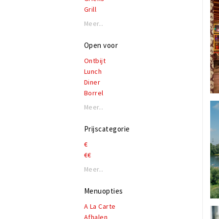
Grill
Indonesisch
Meer...
Internationaal
Italiaans
Open voor
Japans
Ontbijt
Koffie, lunch & lekkers
Lunch
Mediterraan
Diner
Nederlands - Belgisch
Borrel
Oosters - Orientaal
Pannenkoeken
Meer...
Sushi
Tapas
Prijscategorie
Vis
€
€€
Meer...
Menuopties
A La Carte
Afhalen