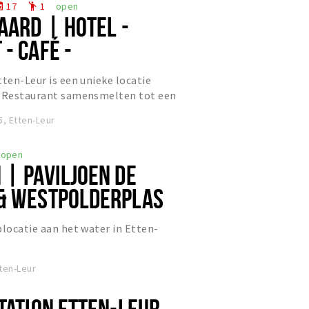
17
1
open
nt
emoji_people
AARD | HOTEL -
- CAFÉ -
L
tten-Leur is een unieke locatie
& Restaurant samensmelten tot een
, Etten-Leur
open
 | PAVILJOEN DE
& WESTPOLDERPLAS
plocatie aan het water in Etten-
ten-Leur
TATION ETTEN-LEUR