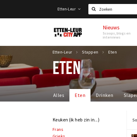
Etten-Leur
Zoeken
Nieuws
Etten-
Scoops, blogs en
Leur
interviews
Etten-Leur
Stappen
Eten
ETEN
Alles
Eten
Drinken
Slape
Keuken (ik heb zin in...)
So
Frans
Grieks