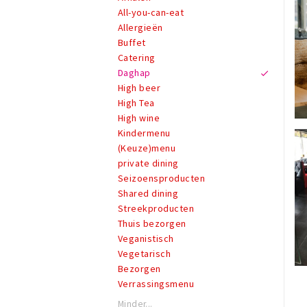
All-you-can-eat
Allergieën
Buffet
Catering
Daghap
High beer
High Tea
High wine
Kindermenu
(Keuze)menu
private dining
Seizoensproducten
Shared dining
Streekproducten
Thuis bezorgen
Veganistisch
Vegetarisch
Bezorgen
Verrassingsmenu
Minder...