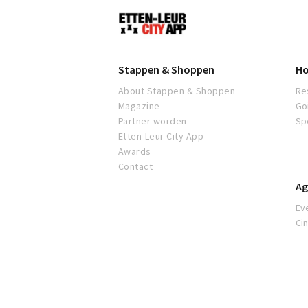
Vintage
Etten-
Zakelijk & formeel
Leur
Stappen & Shoppen
Ho
About Stappen & Shoppen
Re
Magazine
Go
Partner worden
Sp
Etten-Leur City App
Awards
Contact
Ag
Ev
Ci