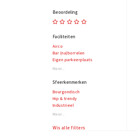
Beoordeling
Faciliteiten
Airco
Bar (na)borrelen
Eigen parkeerplaats
Garderobe
Meer...
Honden toegestaan
Rolstoeltoegankelijk
Sfeerkenmerken
Invalidentoilet
Bourgondisch
Kindvriendelijk
Hip & trendy
Private dining
Industrieel
Rookruimte
Klassiek
Reserveren mogelijk
Meer...
Modern
Terras of binnentuin
Romantisch
Te huur voor privé gelegenheden
Wis alle filters
Thema
WiFi