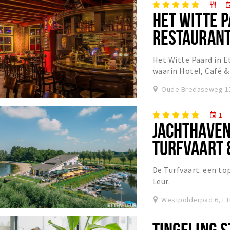
restaurant
eve
HET WITTE P
RESTAURANT 
WIJNWINKE
Het Witte Paard in E
waarin Hotel, Café 
geheel.
Oude Bredaseweg 15
1
event
JACHTHAVEN
TURFVAART 
De Turfvaart: een to
Leur.
Westpolderpad 6, Et
TINGELING S