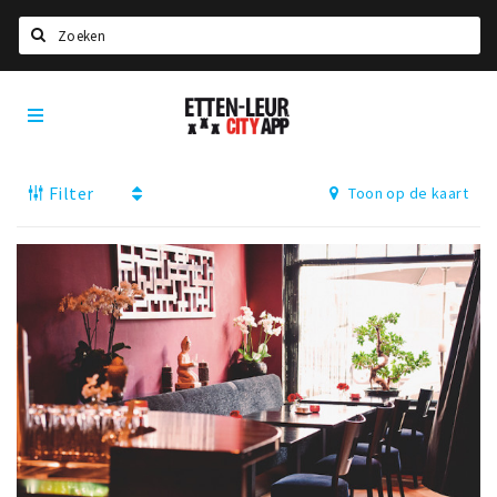
Zoeken
Etten-
Home
Leur
City
Agenda
App
Filter
Toon op de kaart
Deals
Party pics
Nieuws, interviews & blogs
Eten
Drinken
Slapen
Recreatief
Winkels