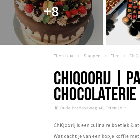
+8
Etten-Leur
Stappen
Eten
CHIQOORIJ | PA
CHOCOLATERIE
Oude Bredaseweg 40
,
Etten-Leur
ChiQoorij is een culinaire boetiek & a
Wat dacht je van een kopje koffie met 