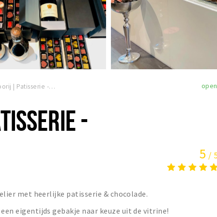
ope
ChiQoorij | Patisserie - Chocolaterie
TISSERIE -
5
/ 
telier met heerlijke patisserie & chocolade.
een eigentijds gebakje naar keuze uit de vitrine!