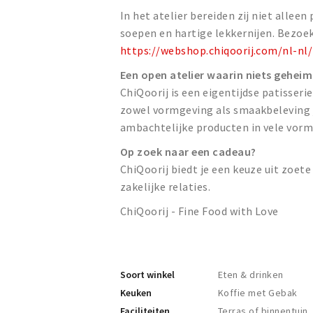
In het atelier bereiden zij niet alleen
soepen en hartige lekkernijen. Bezoe
https://webshop.chiqoorij.com/nl-nl/
Een open atelier waarin niets geheim
ChiQoorij is een eigentijdse patisseri
zowel vormgeving als smaakbeleving j
ambachtelijke producten in vele vor
Op zoek naar een cadeau?
ChiQoorij biedt je een keuze uit zoete 
zakelijke relaties.
ChiQoorij - Fine Food with Love
Soort winkel
Eten & drinken
Keuken
Koffie met Gebak
Faciliteiten
Terras of binnentuin