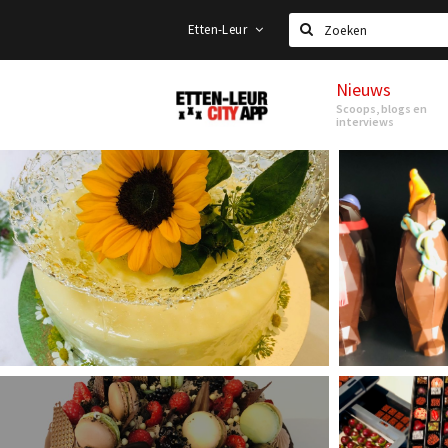
Etten-Leur
Zoeken
Nieuws
Etten-
Scoops, blogs en
Leur
interviews