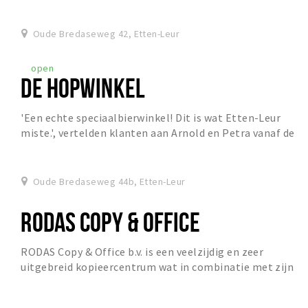
Oude Bredaseweg 42, Etten-Leur
open
DE HOPWINKEL
'Een echte speciaalbierwinkel! Dit is wat Etten-Leur
miste.', vertelden klanten aan Arnold en Petra vanaf de
opening op 26 november 2024.
Oude Bredaseweg 44b, Etten-Leur
RODAS COPY & OFFICE
RODAS Copy & Office b.v. is een veelzijdig en zeer
uitgebreid kopieercentrum wat in combinatie met zijn
vele verschillende afdelingen en disciplines a...