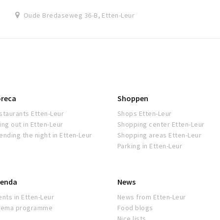
Oude Bredaseweg 36-B, Etten-Leur
reca
Shoppen
staurants Etten-Leur
Shops Etten-Leur
ing out in Etten-Leur
Shopping center Etten-Leur
ending the night in Etten-Leur
Shopping areas Etten-Leur
Parking in Etten-Leur
enda
News
ents in Etten-Leur
News from Etten-Leur
nema programme
Food blogs
Nice lists