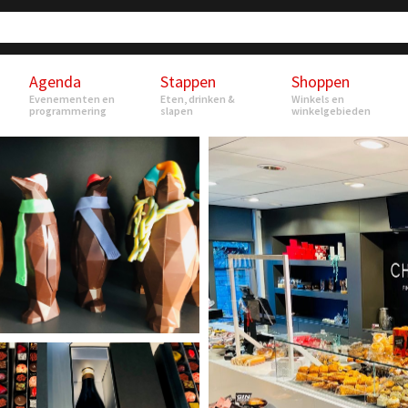
Agenda
Stappen
Shoppen
Evenementen en
Eten, drinken &
Winkels en
programmering
slapen
winkelgebieden