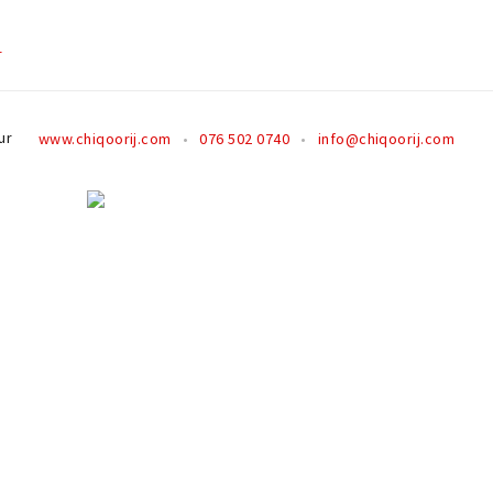
r
ur
www.chiqoorij.com
076 502 0740
info@chiqoorij.com