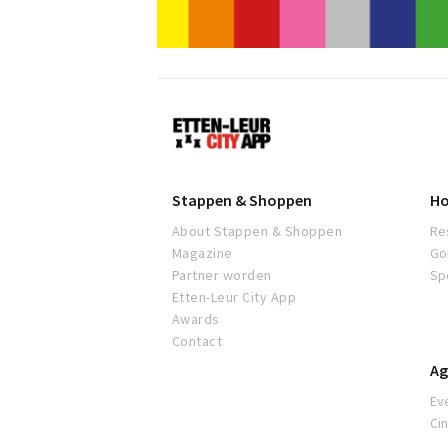
Etten-
Leur
Stappen & Shoppen
Ho
About Stappen & Shoppen
Re
Magazine
Go
Partner worden
Sp
Etten-Leur City App
Awards
Contact
Ag
Ev
Ci