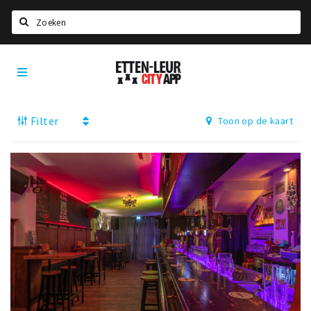
Zoeken
Etten-
Home
Leur
City
Agenda
App
Filter
Toon op de kaart
Deals
Party pics
Nieuws, interviews & blogs
Eten
Drinken
Slapen
Recreatief
Winkels