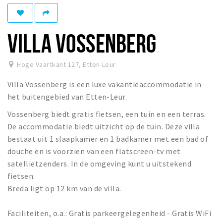
Winkelgebieden
Parkeren
VILLA VOSSENBERG
Bezienswaardigheden
Hoge Vaartkant 127
,
Etten-Leur
Musea, theaters & podia
Villa Vossenberg is een luxe vakantieaccommodatie in
Uitjes & activiteiten
het buitengebied van Etten-Leur.
Toeristische routes
Vossenberg biedt gratis fietsen, een tuin en een terras.
Natuurgebieden
De accommodatie biedt uitzicht op de tuin. Deze villa
Baroniepoorten
bestaat uit 1 slaapkamer en 1 badkamer met een bad of
Sport
douche en is voorzien van een flatscreen-tv met
satellietzenders. In de omgeving kunt u uitstekend
Andere City Apps
fietsen.
Breda ligt op 12 km van de villa.
Inloggen
Faciliteiten, o.a.: Gratis parkeergelegenheid - Gratis WiFi