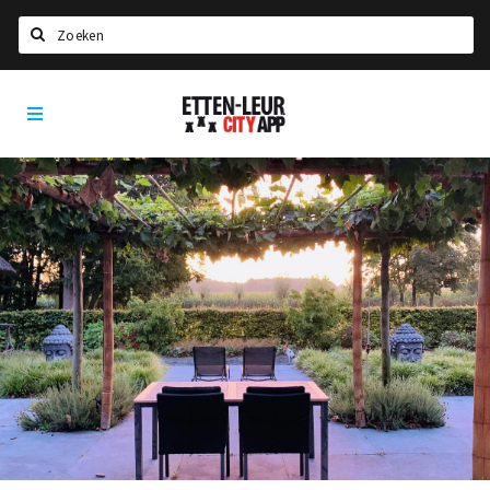
Zoeken
Etten-
Home
Leur
City
Agenda
App
Deals
Party pics
Nieuws, interviews & blogs
Eten
Drinken
Slapen
Recreatief
Winkels