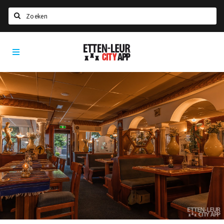
Zoeken
Etten-
Home
Leur
City
Agenda
App
Deals
Party pics
Nieuws, interviews & blogs
Eten
Drinken
Slapen
Recreatief
Winkels