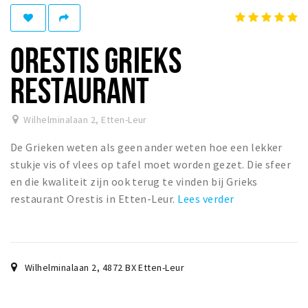
Winkelgebieden
Parkeren
ORESTIS GRIEKS
Bezienswaardigheden
RESTAURANT
Musea, theaters & podia
Uitjes & activiteiten
Wilhelminalaan 2
,
Etten-Leur
Toeristische routes
De Grieken weten als geen ander weten hoe een lekker
Natuurgebieden
stukje vis of vlees op tafel moet worden gezet. Die sfeer
en die kwaliteit zijn ook terug te vinden bij Grieks
Baroniepoorten
restaurant Orestis in Etten-Leur.
Lees verder
Sport
Andere City Apps
Wilhelminalaan 2
,
4872 BX
Etten-Leur
Inloggen