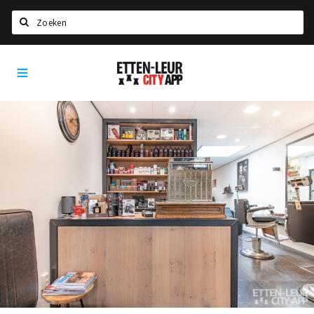
Zoeken
Etten-
Home
Leur
City
Agenda
App
Deals
Party pics
Nieuws, interviews & blogs
Eten
Drinken
Slapen
Recreatief
Winkels