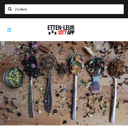
Zoeken
Etten-
Home
Leur
City
Agenda
App
Deals
Party pics
Nieuws, interviews & blogs
Eten
Drinken
Slapen
Recreatief
Winkels