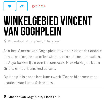
gesloten
Winkelgebieden
Parkeren
WINKELGEBIED VINCENT
Bezienswaardigheden
VAN GOGHPLEIN
Musea, theaters & podia
Uitjes & activiteiten
Vincent van Goghplein
,
Etten-Leur
Toeristische routes
Aan het Vincent van Goghplein bevindt zich onder andere
Natuurgebieden
een kapsalon, een stoffenwinkel, een schoonheidssalon,
de Asya bakkerij en een fietsenzaak. Hier vlakbij ook een
Baroniepoorten
Grieks en Italiaans restaurant.
Sport
Op het plein staat het kunstwerk 'Zonnebloemen met
kraaien' van Linda Scheepers.
Andere City Apps
Vincent van Goghplein
,
Etten-Leur
Inloggen