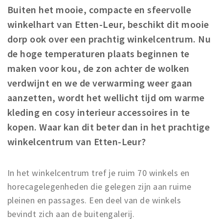
Buiten het mooie, compacte en sfeervolle
Winkelgebieden
winkelhart van Etten-Leur, beschikt dit
mooie
Parkeren
dorp ook over een prachtig winkelcentrum. Nu
d
e hoge temperaturen plaats beginnen te
Bezienswaardigheden
maken voor kou, de zon achter de wolken
Musea, theaters & podia
verdwijnt en we de verwarming weer gaan
Uitjes & activiteiten
aanzetten, wordt het wellicht tijd om warme
Toeristische routes
kleding en cosy interieur accessoires in te
Natuurgebieden
kopen. Waar kan dit beter dan in het prachtige
Baroniepoorten
winkelcentrum van Etten-Leur?
Sport
In het winkelcentrum tref je ruim 70 winkels en
Andere City Apps
horecagelegenheden die gelegen zijn aan ruime
pleinen en passages. Een deel van de winkels
Inloggen
bevindt zich aan de buitengalerij.