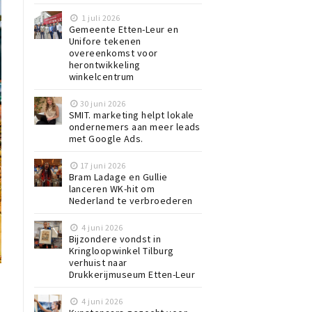
1 juli 2026
Gemeente Etten-Leur en
Unifore tekenen
overeenkomst voor
herontwikkeling
winkelcentrum
30 juni 2026
SMIT. marketing helpt lokale
ondernemers aan meer leads
met Google Ads.
17 juni 2026
Bram Ladage en Gullie
lanceren WK-hit om
Nederland te verbroederen
4 juni 2026
Bijzondere vondst in
Kringloopwinkel Tilburg
verhuist naar
Drukkerijmuseum Etten-Leur
4 juni 2026