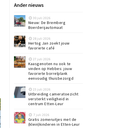
Ander nieuws
30 juli 2026
Nieuw: De Bremberg
Boerderijautomaat
28 juli 2026
Hertog Jan zoekt jouw
favoriete café
27 juli 2026
Kaasgenoten nu ook te
vinden op Hebbes: jouw
favoriete borrelplank
eenvoudig thuisbezorgd
23 juli 2026
Uitbreiding cameratoezicht
versterkt veiligheid in
centrum Etten-Leur
7 juli 2026
Gratis zomeruitjes met de
(klein)kinderen in Etten-Leur