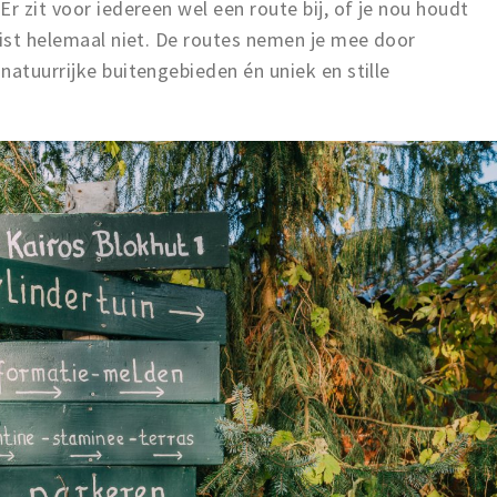
r zit voor iedereen wel een route bij, of je nou houdt
uist helemaal niet. De routes nemen je mee door
natuurrijke buitengebieden én uniek en stille