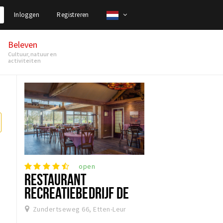
Inloggen
Registreren
Beleven
Cultuur, natuur en
activiteiten
open
RESTAURANT
RECREATIEBEDRIJF DE
MENMOERHOEVE
Zundertseweg 66, Etten-Leur