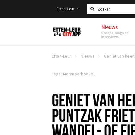
Etten-Leur
Zoeken
Nieuws
Etten-
Scoops, blogs en
Leur
interviews
Etten-Leur
Nieuws
Tags: Menmoerhoeve,
GENIET VAN HE
PUNTZAK FRIET
WANDEL- OF FI