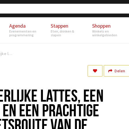
Agenda
Stappen
Shoppen
Evenementen en
Eten, drinken &
Winkels en
programmering
slapen
winkelgebieden
Geniet van heerlijke lattes, een puntzak friet en een prachtige wandel- of fietsroute van de Menmoerhoeve
Delen
ERLIJKE LATTES, EEN
 EN EEN PRACHTIGE
ETSROUTE VAN DE