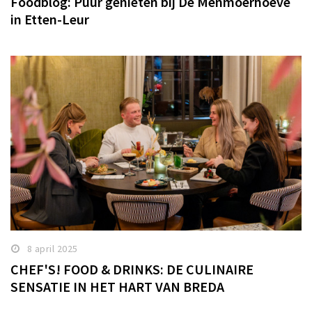
Foodblog: Puur genieten bij De Menmoerhoeve
in Etten-Leur
Winkelgebieden
Parkeren
Bezienswaardigheden
Musea, theaters & podia
Uitjes & activiteiten
Toeristische routes
Natuurgebieden
Baroniepoorten
Sport
Andere City Apps
8 april 2025
CHEF'S! FOOD & DRINKS: DE CULINAIRE
SENSATIE IN HET HART VAN BREDA
Inloggen