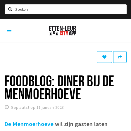
Zoeken
Etten-
Home
Leur
City
Agenda
App
Deals
Party pics
Nieuws, interviews & blogs
FOODBLOG: DINER BIJ DE
Eten
MENMOERHOEVE
Drinken
Slapen
Geplaatst op 11 januari 2023
Recreatief
De Menmoerhoeve
wil zijn gasten laten
Winkels