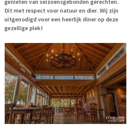
genieten van seizoensgebonden gerechten.
Winkelgebieden
Dit met respect voor natuur en dier.
Wij zijn
Parkeren
uitgenodigd voor een heerlijk diner op deze
gezellige plek!
Bezienswaardigheden
Musea, theaters & podia
Uitjes & activiteiten
Toeristische routes
Natuurgebieden
Baroniepoorten
Sport
Andere City Apps
Inloggen