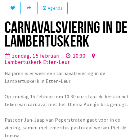
Winkelgebieden
Agenda
event
Parkeren
CARNAVALSVIERING IN DE
Bezienswaardigheden
LAMBERTUSKERK
Musea, theaters & podia
Uitjes & activiteiten
zondag, 15 februari
10:30
Lambertuskerk Etten-Leur
Toeristische routes
Na jaren is er weer een carnavalsviering in de
Natuurgebieden
Lambertuskerk in Etten-Leur.
Baroniepoorten
Sport
Op zondag 15 februari om 10.30 uur staat de kerk in het
teken van carnaval met het thema Aon jìn blik genogt.
Andere City Apps
Pastoor Jan-Jaap van Peperstraten gaat voor in de
viering, samen met emeritus pastoraal werker Piet de
Inloggen
Leeuw.