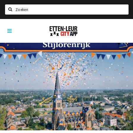
Zoeken
Etten-
Home
Leur
City
Agenda
App
Deals
Party pics
Nieuws, interviews & blogs
Eten
Drinken
Slapen
Recreatief
Winkels