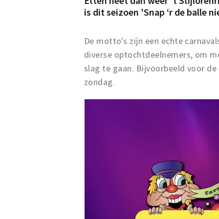
Etten heet dan weer 't Stijloren
is dit seizoen '
Snap ‘r de balle n
De motto's zijn een echte carnavals
diverse optochtdeelnemers, om met
slag te gaan. Bijvoorbeeld voor d
zondag.