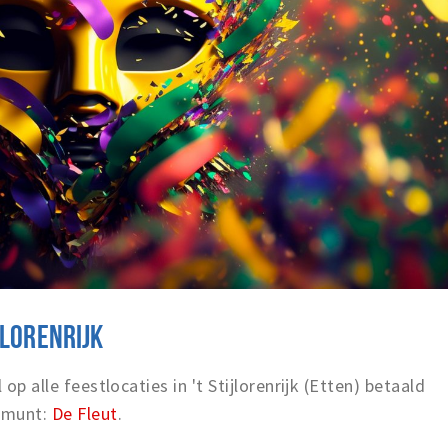
JLORENRIJK
op alle feestlocaties in 't Stijlorenrijk (Etten) betaald
smunt:
De Fleut
.