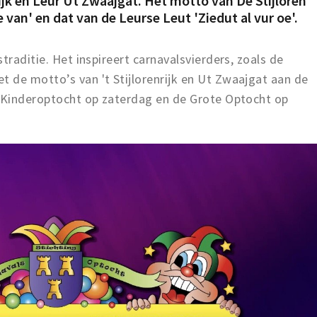
rijk en Leur Ut Zwaajgat. Het motto van De Stijloren
ie van' en dat van de Leurse Leut
'Ziedut al vur oe'.
traditie. Het inspireert carnavalsvierders, zoals de
 de motto’s van 't Stijlorenrijk en Ut Zwaajgat aan de
e Kinderoptocht op zaterdag en de Grote Optocht op