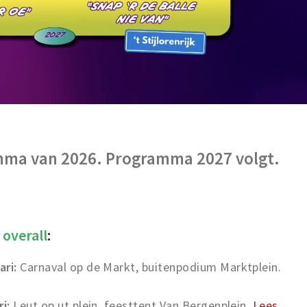
ma van 2026. Programma 2027 volgt.
6
overall
:
ri:
Carnaval op de Markt, buitenpodium Marktplein.
i:
Leut op ut plein, feesttent Van Bergenplein.
Lees