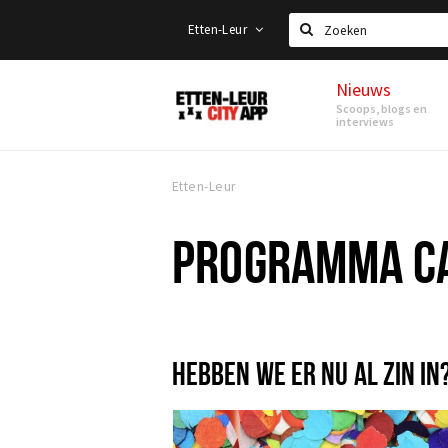
Etten-Leur
Zoeken
Nieuws
Etten-
Scoops, blogs en
Leur
interviews
Etten-Leur
PROGRAMMA CA
HEBBEN WE ER NU AL ZIN IN