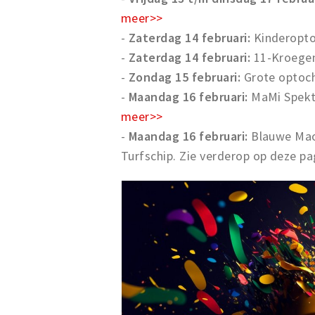
meer>>
-
Zaterdag 14 februari:
Kinderoptoc
-
Zaterdag 14 februari:
11-Kroegent
-
Zondag 15 februari:
Grote optoch
-
Maandag 16 februari:
MaMi Spekta
meer>>
-
Maandag 16 februari:
Blauwe Mao
Turfschip. Zie verderop op deze pa