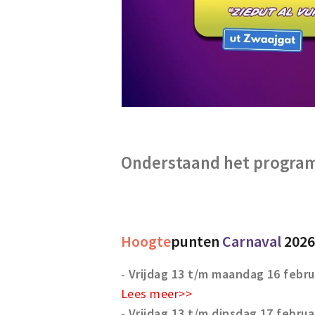
Onderstaand het program
Hoogte
punten
Carnaval
202
-
Vrijdag 13 t/m maandag 16 februa
Lees meer>>
-
Vrijdag 13 t/m dinsdag 17 februar