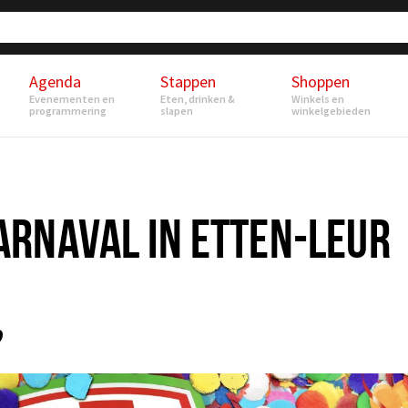
Agenda
Stappen
Shoppen
Evenementen en
Eten, drinken &
Winkels en
programmering
slapen
winkelgebieden
RNAVAL IN ETTEN-LEUR
?