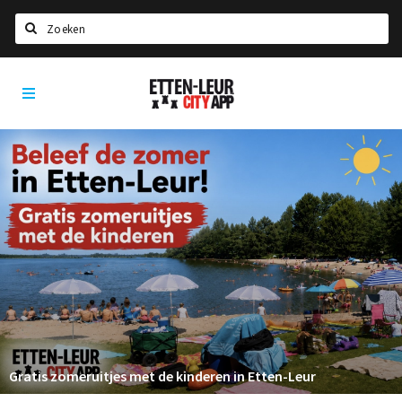
Zoeken
Etten-
Home
Leur
City
Agenda
App
Deals
Party pics
Nieuws, interviews & blogs
Eten
Drinken
Slapen
Recreatief
Gratis zomeruitjes met de kinderen in Etten-Leur
Winkels