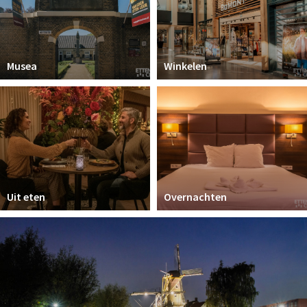
Musea
Winkelen
Uit eten
Overnachten