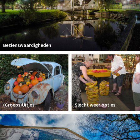
Bezienswaardigheden
(Groeps)Uitjes
Slecht weer opties