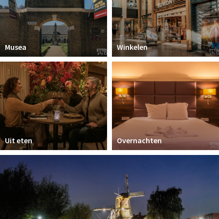
Musea
Winkelen
Uit eten
Overnachten