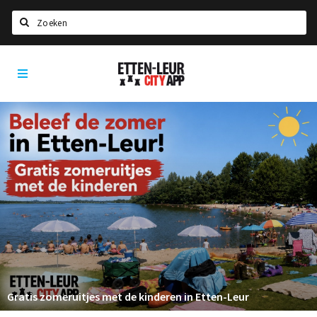
Zoeken
Etten-
Home
Leur
City
Agenda
App
Deals
Party pics
Nieuws, interviews & blogs
Eten
Drinken
Slapen
Recreatief
Gratis zomeruitjes met de kinderen in Etten-Leur
Winkels