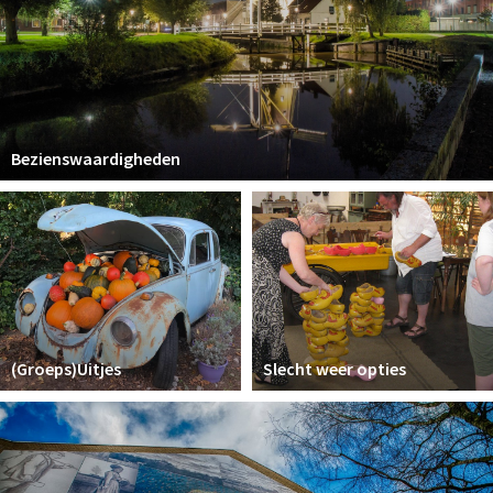
Bezienswaardigheden
(Groeps)Uitjes
Slecht weer opties