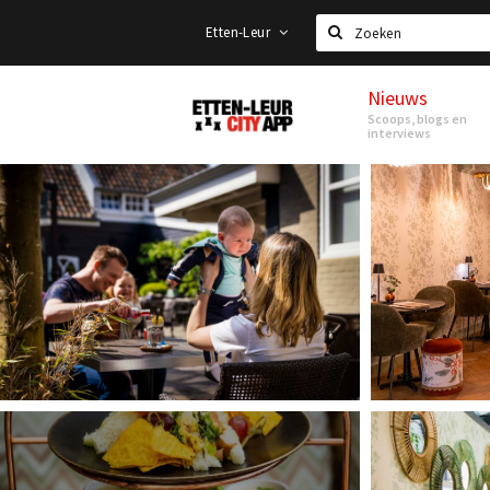
Etten-Leur
Zoeken
Nieuws
Etten-
Scoops, blogs en
Leur
interviews