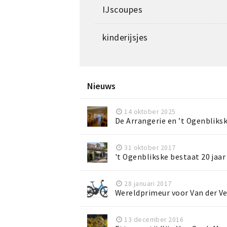
IJscoupes
kinderijsjes
Nieuws
14 oktober 2025
De Arrangerie en ’t Ogenblik
31 oktober 2017
't Ogenblikske bestaat 20 jaar 
28 januari 2017
Wereldprimeur voor Van der V
13 december 2016