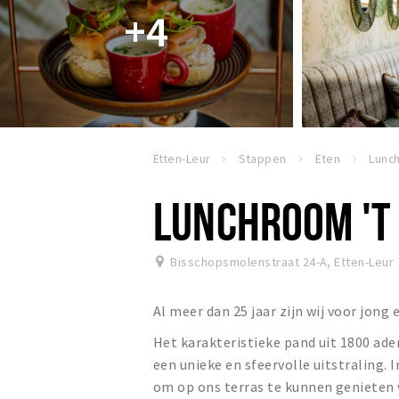
+4
Etten-Leur
Stappen
Eten
LUNCHROOM 'T
Bisschopsmolenstraat 24-A
,
Etten-Leur
Al meer dan 25 jaar zijn wij voor jon
Het karakteristieke pand uit 1800 ade
een unieke en sfeervolle uitstraling. 
om op ons terras te kunnen genieten 