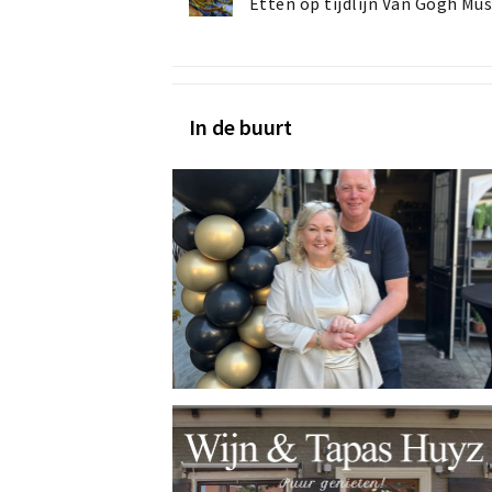
Etten op tijdlijn Van Gogh M
In de buurt