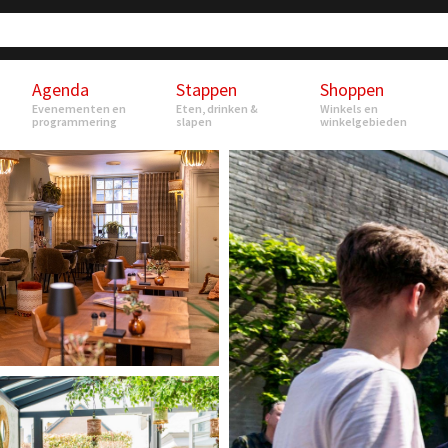
Agenda
Stappen
Shoppen
Evenementen en
Eten, drinken &
Winkels en
programmering
slapen
winkelgebieden