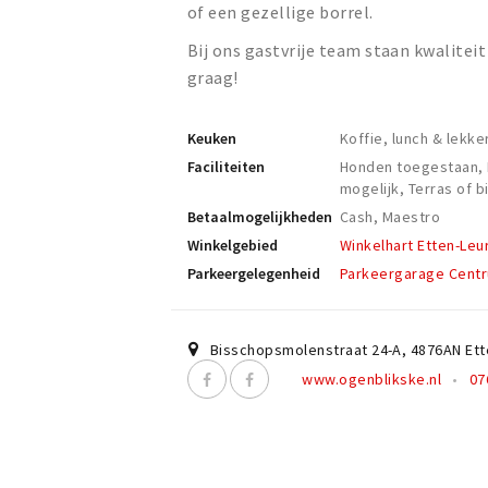
of een gezellige borrel.
Bij ons gastvrije team staan kwalitei
graag!
Keuken
Koffie, lunch & lekke
Faciliteiten
Honden toegestaan, R
mogelijk, Terras of b
Betaalmogelijkheden
Cash, Maestro
Winkelgebied
Winkelhart Etten-Leu
Parkeergelegenheid
Parkeergarage Cent
Bisschopsmolenstraat 24-A
,
4876AN
Ett
www.ogenblikske.nl
07