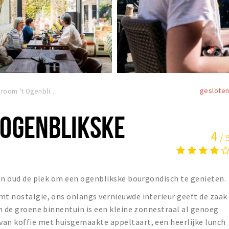
geslote
Lunchroom 't Ogenblikske
 OGENBLIKSKE
4
/ 
g en oud de plek om een ogenblikske bourgondisch te genieten.
mt nostalgie, ons onlangs vernieuwde interieur geeft de zaak
In de groene binnentuin is een kleine zonnestraal al genoeg
van koffie met huisgemaakte appeltaart, een heerlijke lunch