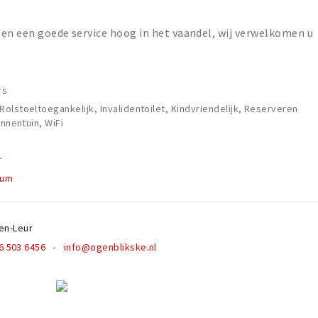
t en een goede service hoog in het vaandel, wij verwelkomen u
rs
olstoeltoegankelijk, Invalidentoilet, Kindvriendelijk, Reserveren
innentuin, WiFi
r
rum
en-Leur
6 503 6456
info@ogenblikske.nl