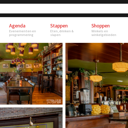
Agenda
Stappen
Shoppen
Evenementen en
Eten, drinken &
Winkels en
programmering
slapen
winkelgebieden