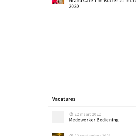
Grand Café The Butler 21 febr
2020
Vacatures
22 maart 2022
Medewerker Bediening
23 september 2021