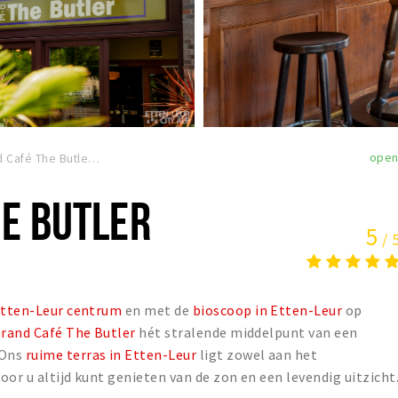
ope
Grand Café The Butler
E BUTLER
5
/ 
tten-Leur centrum
en met de
bioscoop in Etten-Leur
op
rand Café The Butler
hét stralende middelpunt van een
 Ons
ruime terras in Etten-Leur
ligt zowel aan het
or u altijd kunt genieten van de zon en een levendig uitzicht