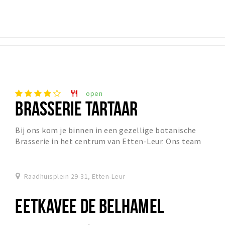
open
restaurant
BRASSERIE TARTAAR
Bij ons kom je binnen in een gezellige botanische
Brasserie in het centrum van Etten-Leur. Ons team
serveert een warme kop koffie met gebak, een smaak...
Raadhuisplein 29-31, Etten-Leur
EETKAVEE DE BELHAMEL