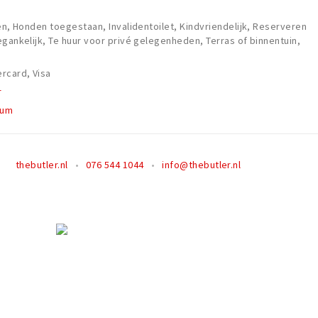
en, Honden toegestaan, Invalidentoilet, Kindvriendelijk, Reserveren
egankelijk, Te huur voor privé gelegenheden, Terras of binnentuin,
rcard, Visa
r
rum
thebutler.nl
076 544 1044
info@thebutler.nl