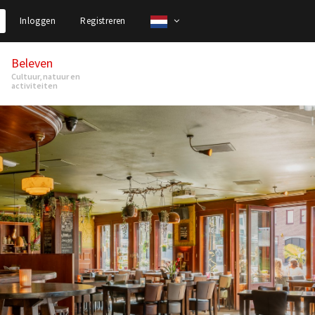
Inloggen
Registreren
Beleven
Cultuur, natuur en
activiteiten