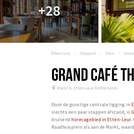
+28
Etten-Leur
Stappen
Eten
GRAND CAFÉ TH
Markt 8
,
Etten-Leur Netherlands
Door de gunstige centrale ligging in
E
slechts een paar stappen afstand, is
G
bruisend
horecagebied in Etten-Leur
.
Raadhuisplein als aan de Markt, waardo