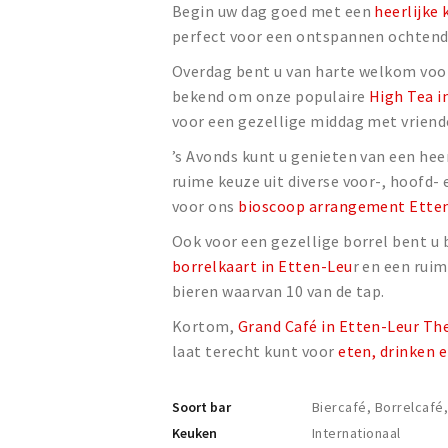
Begin uw dag goed met een
heerlijke 
perfect voor een ontspannen ochtend m
Overdag bent u van harte welkom voo
bekend om onze populaire
High Tea i
voor een gezellige middag met vriende
’s Avonds kunt u genieten van een hee
ruime keuze uit diverse voor-, hoofd-
voor ons
bioscoop arrangement Ette
Ook voor een gezellige borrel bent u b
borrelkaart in Etten-Leu
r en een ruim
bieren waarvan 10 van de tap.
Kortom,
Grand Café in Etten-Leur Th
laat terecht kunt voor
eten, drinken e
Soort bar
Biercafé, Borrelcafé
Keuken
Internationaal