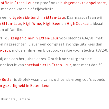
koffie in Etten-Leur
en proef onze
huisgemaakte appeltaart,
et een krantje of tijdschrift.
r een
uitgebreide lunch in Etten-Leur
. Daarnaast staan wij
n Etten-Leur
,
High Wine
,
High Beer
en
High Cocktail
, ideaal
n of familie.
rlijk
3 gangen diner in Etten-Leur
voor slechts €34,50, met
 en nagerechten. Liever een compleet avondje uit? Kies dan
n-Leur
, inclusief diner en bioscoopkaartje voor slechts €37,50.
ij ons aan het juiste adres. Ontdek onze uitgebreide
e selectie van
speciaalbier in Etten-Leur
, met meer dan 60
e Butler
is dé plek waar u van ’s ochtends vroeg tot ’s avonds
n gezelligheid in Etten-Leur.
, Bruincafé, Eetcafé