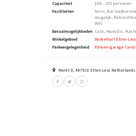
Capaciteit
100 - 250 personen
Faciliteiten
Airco, Bar (na)borrel
mogelijk, Rolstoelto
WiFi
Betaalmogelijkheden
Cash, Maestro, Maste
Winkelgebied
Winkelhart Etten-Leu
Parkeergelegenheid
Parkeergarage Cent
Markt 8
,
4875CE
Etten-Leur Netherlands