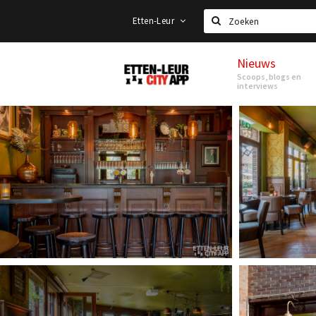
Etten-Leur
Zoeken
Nieuws
Etten-
Scoops, blogs en
Leur
interviews