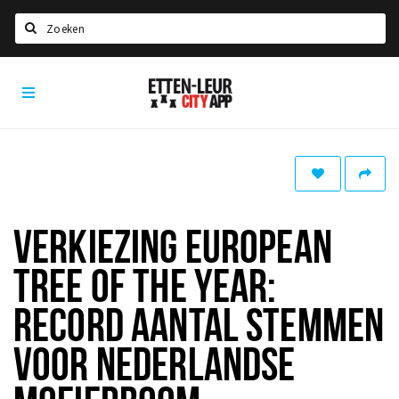
Zoeken
Etten-
Home
Leur
City
Agenda
App
Deals
Party pics
Nieuws, interviews & blogs
VERKIEZING EUROPEAN
Eten
TREE OF THE YEAR:
Drinken
RECORD AANTAL STEMMEN
Slapen
VOOR NEDERLANDSE
Recreatief
Winkels