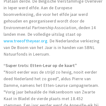
Plataan derde. De Belgische Vierstammige Overlever
in Ieper werd elfde. Aan de Europese
boomverkiezing, die voor het elfde jaar werd
gehouden en georganiseerd wordt door de
Environmental Partnership Association, deden 14
landen mee. De volledige uitslag staat op
www.treeoftheyear.org
. De Nederlandse verkiezing
van De Boom van het Jaar is in handen van SBNL
Natuurfonds in Leersum.
“Super trots: Etten-Leur op de kaart”
“Nooit eerder was de strijd zo hevig, nooit eerder
deed Nederland het zo goed”, aldus Pierre van
Damme, namens het Etten-Leurse campagneteam.
“Vorig jaar behaalde de Heksenboom van Zwarte
Kaat in Bladel de vierde plaats met 18.452
stemmen. Een jaar eerder werd de Anneville-eik bij