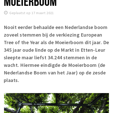
MOEIERBOOM
Winkelgebieden
Geplaatst op 17 maart 2021
Parkeren
Nooit eerder behaalde een Nederlandse boom
Bezienswaardigheden
zoveel stemmen bij de verkiezing European
Musea, theaters & podia
Tree of the Year als de Moeierboom dit jaar. De
Uitjes & activiteiten
345 jaar oude linde op de Markt in Etten-Leur
Toeristische routes
sleepte maar liefst 34.244 stemmen in de
Natuurgebieden
wacht. Hiermee eindigde de Moeierboom (de
Baroniepoorten
Nederlandse Boom van het Jaar) op de zesde
Sport
plaats.
Andere City Apps
Inloggen