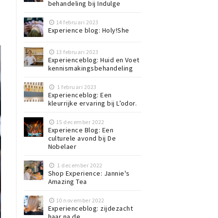
behandeling bij Indulge
14 februari 2023
Experience blog: Holy!She
13 februari 2023
Experienceblog: Huid en Voet
kennismakingsbehandeling
1 februari 2023
Experienceblog: Een
kleurrijke ervaring bij L’odor.
15 december 2022
Experience Blog: Een
culturele avond bij De
Nobelaer
1 december 2022
Shop Experience: Jannie's
Amazing Tea
10 november 2022
Experienceblog: zijdezacht
haar na de