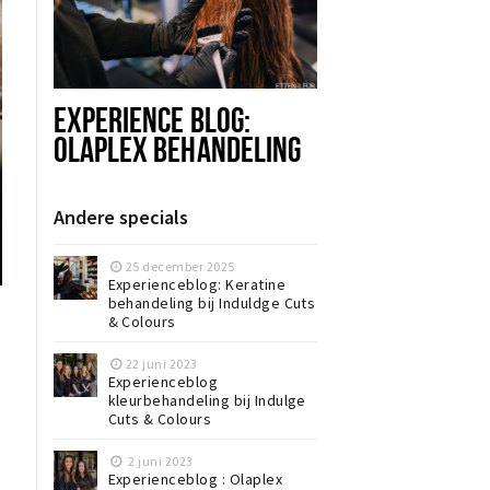
EXPERIENCE BLOG:
OLAPLEX BEHANDELING
BIJ INDULGE CUTS &
COLOURS
Andere specials
25 december 2025
Experienceblog: Keratine
behandeling bij Induldge Cuts
& Colours
22 juni 2023
Experienceblog
kleurbehandeling bij Indulge
Cuts & Colours
2 juni 2023
Experienceblog : Olaplex