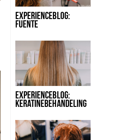
EXPERIENCEBLOG:
FUENTE
VERWENMOMENT BIJ
INDULGE CUTS &
COLOURS
EXPERIENCEBLOG:
KERATINEBEHANDELING
BIJ INDULGE CUTS &
COLOURS