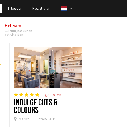
Inloggen
Registreren
Beleven
Cultuur, natuur en
activiteiten
&
gesloten
INDULGE CUTS &
COLOURS
Markt 11, Etten-Leur