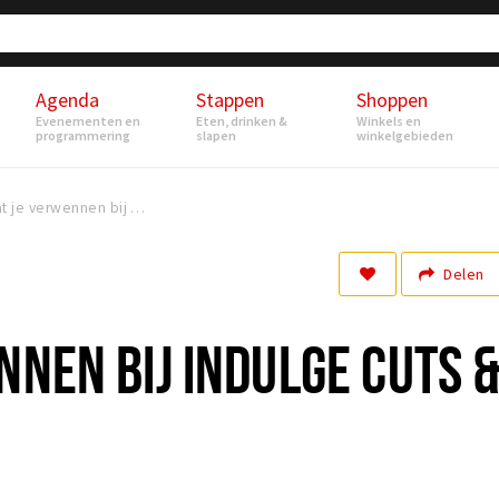
Agenda
Stappen
Shoppen
Evenementen en
Eten, drinken &
Winkels en
programmering
slapen
winkelgebieden
Laat je verwennen bij Indulge Cuts & Colours
Delen
NNEN BIJ INDULGE CUTS 