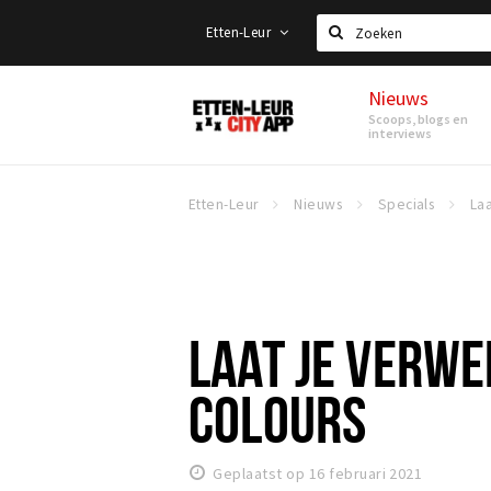
Etten-Leur
Zoeken
Nieuws
Etten-
Scoops, blogs en
Leur
interviews
Etten-Leur
Nieuws
Specials
LAAT JE VERWE
COLOURS
Geplaatst op 16 februari 2021