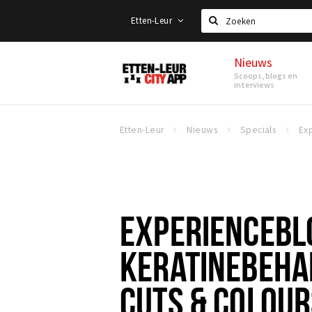
Etten-Leur
Zoeken
Nieuws
Etten-
Scoops, blogs en
Leur
interviews
Etten-Leur
Nieuws
Specials
EXPERIENCEBL
KERATINEBEHAN
CUTS & COLOUR