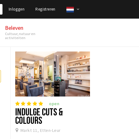
Inloggen
Registreren
Beleven
Cultuur, natuur en
activiteiten
open
INDULGE CUTS &
COLOURS
Markt 11, Etten-Leur