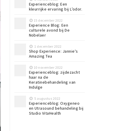
Experienceblog: Een
kleurrijke ervaring bij L’odor.
15 december 2022
Experience Blog: Een
culturele avond bij De
Nobelaer
1 december 2022
Shop Experience: Jannie's
Amazing Tea
10 november 2022
Experienceblog: zijdezacht
haar na de
Keratinebehandeling van
Indulge
5 augustus 2022
Experienceblog: Oxygeneo
en Utrasound behandeling bij
Studio VitaHealth