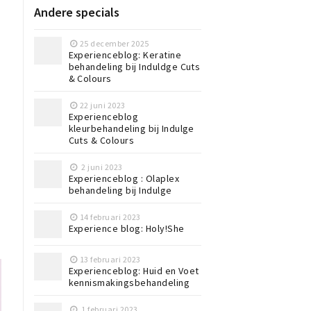
Andere specials
25 december 2025
Experienceblog: Keratine
behandeling bij Induldge Cuts
& Colours
22 juni 2023
Experienceblog
kleurbehandeling bij Indulge
Cuts & Colours
2 juni 2023
Experienceblog : Olaplex
behandeling bij Indulge
14 februari 2023
Experience blog: Holy!She
13 februari 2023
Experienceblog: Huid en Voet
kennismakingsbehandeling
1 februari 2023