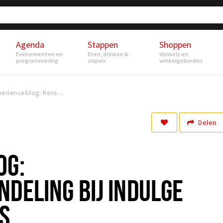
Agenda
Stappen
Shoppen
Evenementen en
Eten, drinken &
Winkels en
programmering
slapen
winkelgebieden
Experienceblog: Keratinebehandeling bij Indulge Cuts & Colours
Delen
OG:
DELING BIJ INDULGE
S