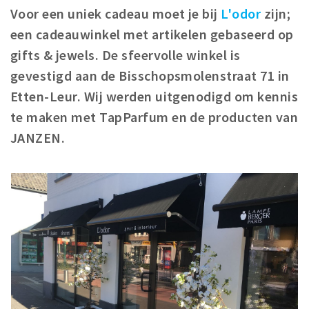
Voor een uniek cadeau moet je bij
L'odor
zijn;
Winkelgebieden
een cadeauwinkel met artikelen gebaseerd op
Parkeren
gifts & jewels. De sfeervolle winkel is
gevestigd aan de Bisschopsmolenstraat 71 in
Bezienswaardigheden
Etten-Leur. Wij werden uitgenodigd om kennis
Musea, theaters & podia
te maken met TapParfum en de producten van
Uitjes & activiteiten
JANZEN.
Toeristische routes
Natuurgebieden
Baroniepoorten
Sport
Andere City Apps
Inloggen