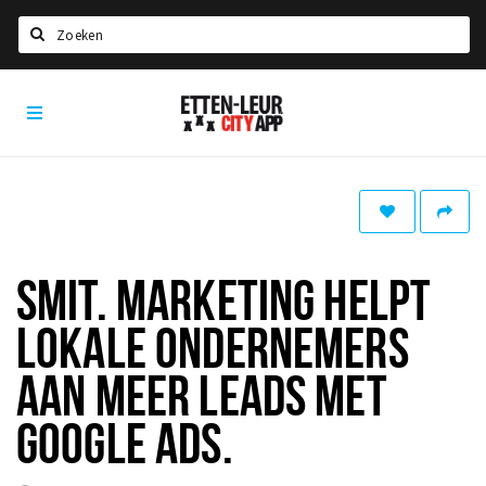
Zoeken
Etten-
Home
Leur
City
Agenda
App
Deals
Party pics
Nieuws, interviews & blogs
SMIT. MARKETING HELPT
Eten
LOKALE ONDERNEMERS
Drinken
AAN MEER LEADS MET
Slapen
GOOGLE ADS.
Recreatief
Winkels