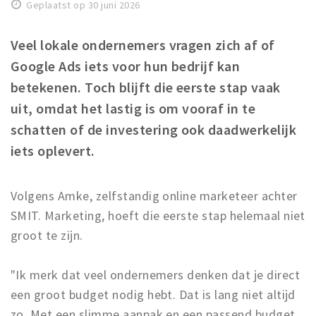
Geplaatst op 30 juni 2026
Winkelgebieden
Parkeren
Veel lokale ondernemers vragen zich af of
Google Ads iets voor hun bedrijf kan
Bezienswaardigheden
betekenen. Toch blijft die eerste stap vaak
Musea, theaters & podia
uit, omdat het lastig is om vooraf in te
Uitjes & activiteiten
schatten of de investering ook daadwerkelijk
Toeristische routes
iets oplevert.
Natuurgebieden
Baroniepoorten
Volgens Amke, zelfstandig online marketeer achter
Sport
SMIT. Marketing, hoeft die eerste stap helemaal niet
groot te zijn.
Andere City Apps
"Ik merk dat veel ondernemers denken dat je direct
een groot budget nodig hebt. Dat is lang niet altijd
Inloggen
zo. Met een slimme aanpak en een passend budget