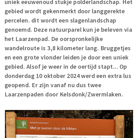
uniek eeuwenoud stukje polderlandschap. Het
Winkelgebieden
gebied wordt gekenmerkt door langgerekte
Parkeren
percelen. dit wordt een slagenlandschap
genoemd. Deze natuurparel kun je beleven via
Bezienswaardigheden
het Laarzenpad. De oorspronkelijke
Musea, theaters & podia
wandelroute is 3,8 kilometer lang. Bruggetjes
Uitjes & activiteiten
en een grote vlonder leiden je door een uniek
Toeristische routes
gebied. Alsof je weer in de oertijd stapt... Op
Natuurgebieden
donderdag 10 oktober 2024 werd een extra lus
Baroniepoorten
geopend. Er zijn vanaf nu dus twee
Laarzenpaden door Kelsdonk/Zwermlaken.
Sport
Andere City Apps
Inloggen