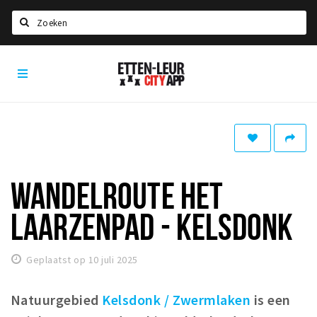
Zoeken
Etten-
Home
Leur
City
Agenda
App
Deals
Party pics
Nieuws, interviews & blogs
WANDELROUTE HET
Eten
LAARZENPAD - KELSDONK
Drinken
Slapen
Geplaatst op 10 juli 2025
Recreatief
Natuurgebied
Kelsdonk / Zwermlaken
is een
Winkels