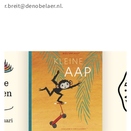
r.breit@denobelaer.nl.