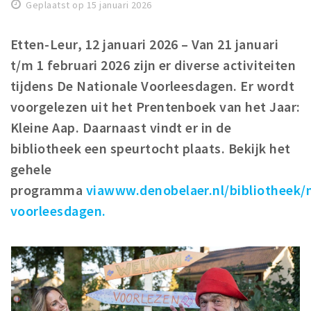
Geplaatst op 15 januari 2026
Winkelgebieden
Parkeren
Etten-Leur, 12 januari 2026 – Van 21 januari
t/m 1 februari 2026 zijn er diverse activiteiten
Bezienswaardigheden
tijdens De Nationale Voorleesdagen. Er wordt
Musea, theaters & podia
voorgelezen uit het Prentenboek van het Jaar:
Uitjes & activiteiten
Kleine Aap. Daarnaast vindt er in de
Toeristische routes
bibliotheek een speurtocht plaats. Bekijk het
Natuurgebieden
gehele
programma
Baroniepoorten
viawww.denobelaer.nl/bibliotheek/n
voorleesdagen.
Sport
Andere City Apps
Inloggen