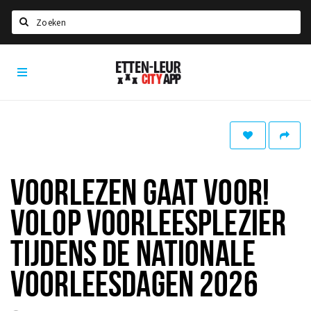
Zoeken
Etten-
Home
Leur
City
Agenda
App
Deals
Party pics
Nieuws, interviews & blogs
VOORLEZEN GAAT VOOR!
Eten
VOLOP VOORLEESPLEZIER
Drinken
TIJDENS DE NATIONALE
Slapen
VOORLEESDAGEN 2026
Recreatief
Winkels