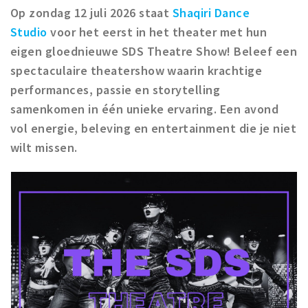
Op zondag 12 juli 2026 staat
Shaqiri Dance
Winkelgebieden
Studio
voor het eerst in het theater met hun
Parkeren
eigen gloednieuwe SDS Theatre Show! Beleef een
spectaculaire theatershow waarin krachtige
Bezienswaardigheden
performances, passie en storytelling
Musea, theaters & podia
samenkomen in één unieke ervaring. Een avond
Uitjes & activiteiten
vol energie, beleving en entertainment die je niet
Toeristische routes
wilt missen.
Natuurgebieden
Baroniepoorten
Sport
Andere City Apps
Inloggen