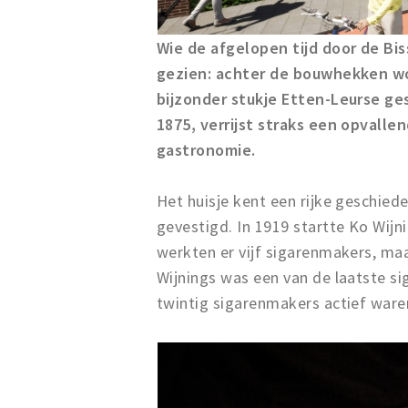
Wie de afgelopen tijd door de B
gezien: achter de bouwhekken wo
bijzonder stukje Etten-Leurse g
1875, verrijst straks een opvall
gastronomie.
Het huisje kent een rijke geschied
gevestigd. In 1919 startte Ko Wijni
werkten er vijf sigarenmakers, maa
Wijnings was een van de laatste s
twintig sigarenmakers actief war