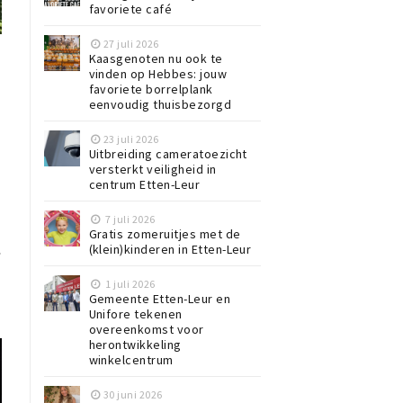
favoriete café
27 juli 2026
Kaasgenoten nu ook te
vinden op Hebbes: jouw
favoriete borrelplank
eenvoudig thuisbezorgd
23 juli 2026
Uitbreiding cameratoezicht
versterkt veiligheid in
centrum Etten-Leur
7 juli 2026
Gratis zomeruitjes met de
.
(klein)kinderen in Etten-Leur
1 juli 2026
Gemeente Etten-Leur en
Unifore tekenen
overeenkomst voor
herontwikkeling
winkelcentrum
30 juni 2026