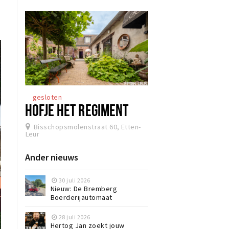
gesloten
HOFJE HET REGIMENT
Bisschopsmolenstraat 60, Etten-
Leur
Ander nieuws
30 juli 2026
Nieuw: De Bremberg
Boerderijautomaat
28 juli 2026
Hertog Jan zoekt jouw