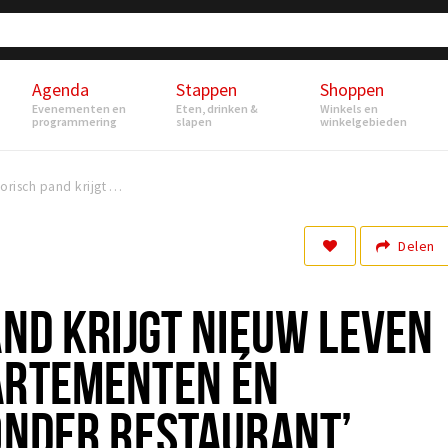
Agenda
Stappen
Shoppen
Evenementen en
Eten, drinken &
Winkels en
programmering
slapen
winkelgebieden
‘Historisch pand krijgt nieuw leven met luxe appartementen én mogelijk bijzonder restaurant’
Delen
AND KRIJGT NIEUW LEVEN
ARTEMENTEN ÉN
ZONDER RESTAURANT’