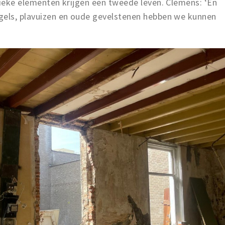
tieke elementen krijgen een tweede leven. Clemens: ‘En
gels, plavuizen en oude gevelstenen hebben we kunnen