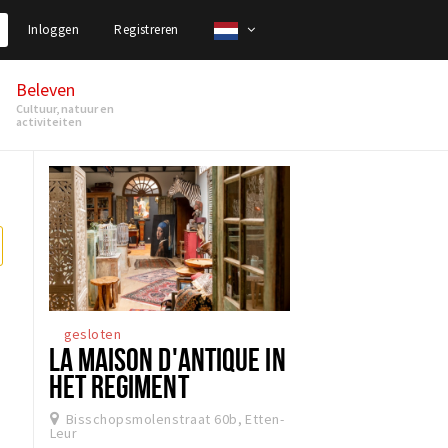
Inloggen
Registreren
Beleven
Cultuur, natuur en
activiteiten
gesloten
LA MAISON D'ANTIQUE IN
HET REGIMENT
Bisschopsmolenstraat 60b, Etten-
Leur