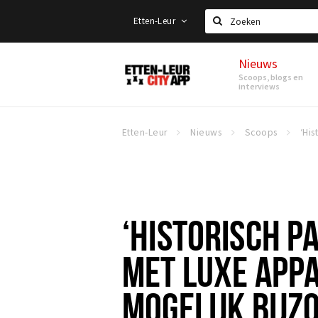
Etten-Leur
Zoeken
Nieuws
Etten-
Scoops, blogs en
Leur
interviews
Etten-Leur
Nieuws
Scoops
‘HISTORISCH P
MET LUXE APP
MOGELIJK BIJ