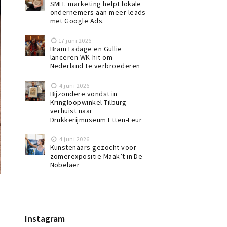
SMIT. marketing helpt lokale
ondernemers aan meer leads
met Google Ads.
17 juni 2026
Bram Ladage en Gullie
lanceren WK-hit om
Nederland te verbroederen
4 juni 2026
Bijzondere vondst in
Kringloopwinkel Tilburg
verhuist naar
Drukkerijmuseum Etten-Leur
4 juni 2026
Kunstenaars gezocht voor
zomerexpositie Maak’t in De
Nobelaer
Instagram