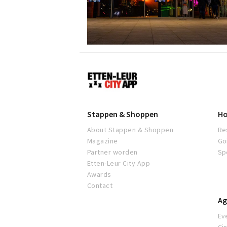
Etten-
Leur
Stappen & Shoppen
Ho
About Stappen & Shoppen
Re
Magazine
Go
Partner worden
Sp
Etten-Leur City App
Awards
Contact
Ag
Ev