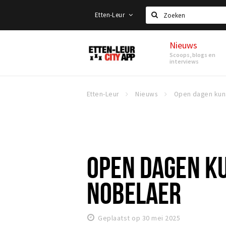
Etten-Leur
Zoeken
Nieuws
Etten-
Scoops, blogs en
Leur
interviews
Etten-Leur
Nieuws
OPEN DAGEN KU
NOBELAER
Geplaatst op 30 mei 2025