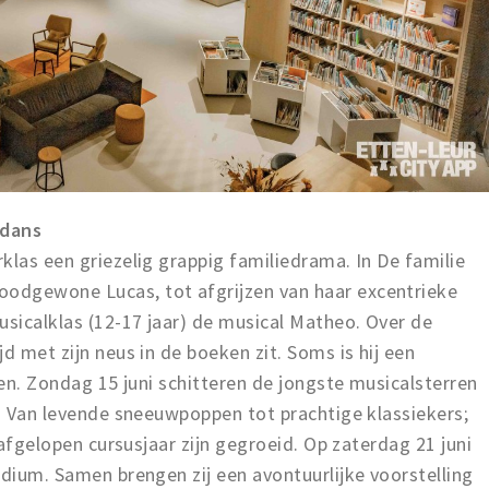
 dans
klas een griezelig grappig familiedrama. In De familie
odgewone Lucas, tot afgrijzen van haar excentrieke
usicalklas (12-17 jaar) de musical Matheo. Over de
d met zijn neus in de boeken zit. Soms is hij een
den. Zondag 15 juni schitteren de jongste musicalsterren
y. Van levende sneeuwpoppen tot prachtige klassiekers;
t afgelopen cursusjaar zijn gegroeid. Op zaterdag 21 juni
odium. Samen brengen zij een avontuurlijke voorstelling