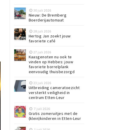
30 juli 2026
Nieuw: De Bremberg
Boerderijautomaat
28 juli 2026
Hertog Jan zoekt jouw
favoriete café
27 juli 2026
Kaasgenoten nu ook te
vinden op Hebbes: jouw
favoriete borrelplank
eenvoudig thuisbezorgd
23 juli 2026
Uitbreiding cameratoezicht
versterkt veiligheid in
centrum Etten-Leur
7 juli 2026
Gratis zomeruitjes met de
(klein)kinderen in Etten-Leur
1 juli 2026