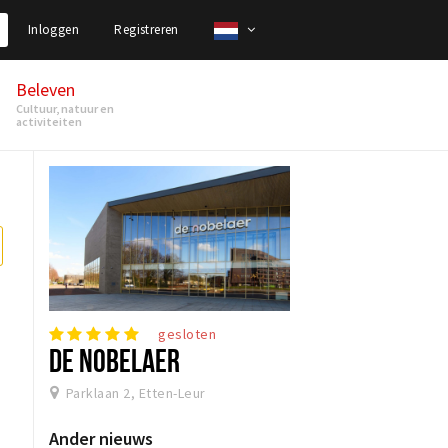
Inloggen
Registreren
Beleven
Cultuur, natuur en
activiteiten
gesloten
DE NOBELAER
Parklaan 2, Etten-Leur
Ander nieuws