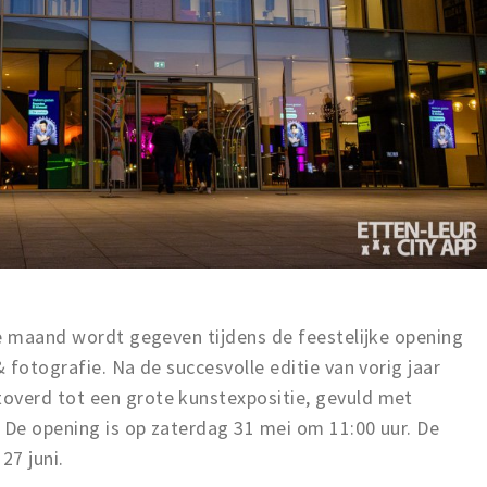
ke maand wordt gegeven tijdens de feestelijke opening
 fotografie. Na de succesvolle editie van vorig jaar
verd tot een grote kunstexpositie, gevuld met
 De opening is op zaterdag 31 mei om 11:00 uur. De
27 juni.