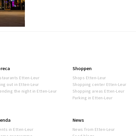
reca
Shoppen
staurants Etten-Leur
Shops Etten-Leur
ing out in Etten-Leur
Shopping center Etten-Leur
ending the night in Etten-Leur
Shopping areas Etten-Leur
Parking in Etten-Leur
enda
News
ents in Etten-Leur
News from Etten-Leur