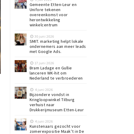
Gemeente Etten-Leur en
Unifore tekenen
overeenkomst voor
herontwikkeling
winkelcentrum
30 juni 2026
SMIT. marketing helpt lokale
ondernemers aan meer leads
met Google Ads.
17 juni 2026
Bram Ladage en Gullie
lanceren WK-hit om
Nederland te verbroederen
4 juni 2026
Bijzondere vondst in
Kringloopwinkel Tilburg
verhuist naar
Drukkerijmuseum Etten-Leur
4 juni 2026
Kunstenaars gezocht voor
zomerexpositie Maak’t in De