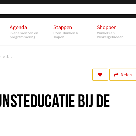
Agenda
Stappen
Shoppen
Evenementen en
Eten, drinken &
Winkels en
programmering
slapen
winkelgebieden
Open dagen kunsteducatie bij de Nobelaer
Delen
NSTEDUCATIE BIJ DE