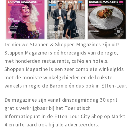
Winkelgebieden
Parkeren
Bezienswaardigheden
Musea, theaters & podia
De nieuwe Stappen & Shoppen Magazines zijn uit!
Uitjes & activiteiten
Stappen Magazine is dé horecagids van de regio,
met honderden restaurants, cafés en hotels.
Toeristische routes
Shoppen Magazine is een zeer complete winkelgids
Natuurgebieden
met de mooiste winkelgebieden en de leukste
Baroniepoorten
winkels in regio de Baronie én dus ook in Etten-Leur.
Sport
De magazines zijn vanaf dinsdagmiddag 30 april
Andere City Apps
gratis verkrijgbaar bij het Toeristisch
Informatiepunt in de Etten-Leur City Shop op Markt
4 en uiteraard ook bij alle adverteerders.
Inloggen