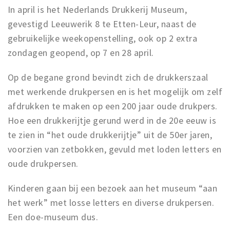
In april is het Nederlands Drukkerij Museum,
Winkelgebieden
gevestigd Leeuwerik 8 te Etten-Leur, naast de
Parkeren
gebruikelijke weekopenstelling, ook op 2 extra
zondagen geopend, op 7 en 28 april.
Bezienswaardigheden
Musea, theaters & podia
Op de begane grond bevindt zich de drukkerszaal
Uitjes & activiteiten
met werkende drukpersen en is het mogelijk om zelf
afdrukken te maken op een 200 jaar oude drukpers.
Toeristische routes
Hoe een drukkerijtje gerund werd in de 20e eeuw is
Natuurgebieden
te zien in “het oude drukkerijtje” uit de 50er jaren,
Baroniepoorten
voorzien van zetbokken, gevuld met loden letters en
Sport
oude drukpersen.
Andere City Apps
Kinderen gaan bij een bezoek aan het museum “aan
het werk” met losse letters en diverse drukpersen.
Een doe-museum dus.
Inloggen