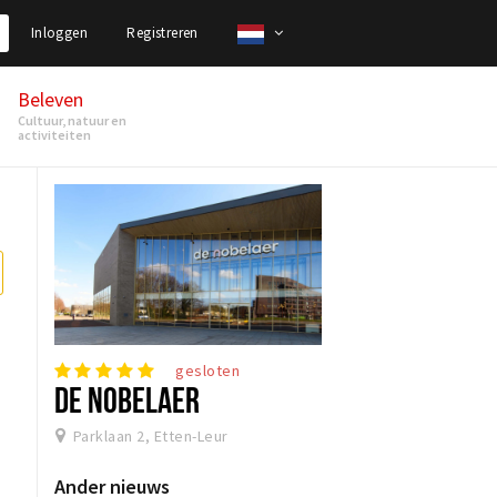
Inloggen
Registreren
Beleven
Cultuur, natuur en
activiteiten
gesloten
DE NOBELAER
Parklaan 2, Etten-Leur
Ander nieuws