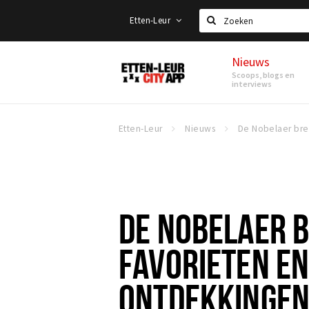
Etten-Leur
Zoeken
Nieuws
Etten-
Scoops, blogs en
Leur
interviews
Etten-Leur
Nieuws
DE NOBELAER 
FAVORIETEN E
ONTDEKKINGE