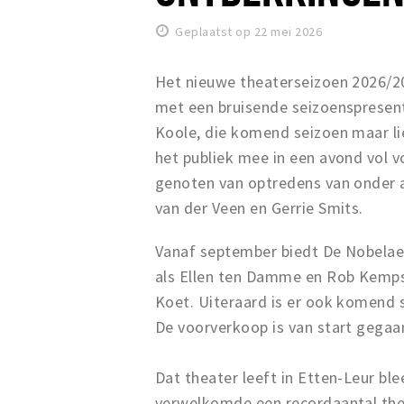
Geplaatst op 22 mei 2026
Het nieuwe theaterseizoen 2026/
met een bruisende seizoenspresent
Koole, die komend seizoen maar li
het publiek mee in een avond vol
genoten van optredens van onder a
van der Veen en Gerrie Smits.
Vanaf september biedt De Nobela
als Ellen ten Damme en Rob Kemps,
Koet. Uiteraard is er ook komend s
De voorverkoop is van start gegaa
Dat theater leeft in Etten-Leur bl
verwelkomde een recordaantal the