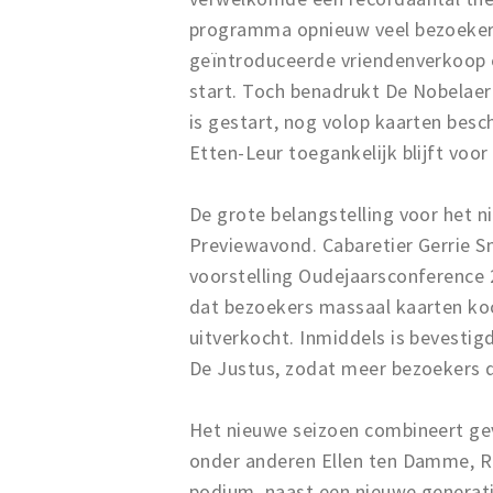
programma opnieuw veel bezoekers 
geïntroduceerde vriendenverkoop e
start. Toch benadrukt De Nobelaer 
is gestart, nog volop kaarten besch
Etten-Leur toegankelijk blijft voo
De grote belangstelling voor het n
Previewavond. Cabaretier Gerrie Sm
voorstelling Oudejaarsconference
dat bezoekers massaal kaarten koc
uitverkocht. Inmiddels is bevestig
De Justus, zodat meer bezoekers de 
Het nieuwe seizoen combineert ge
onder anderen Ellen ten Damme, R
podium, naast een nieuwe generati