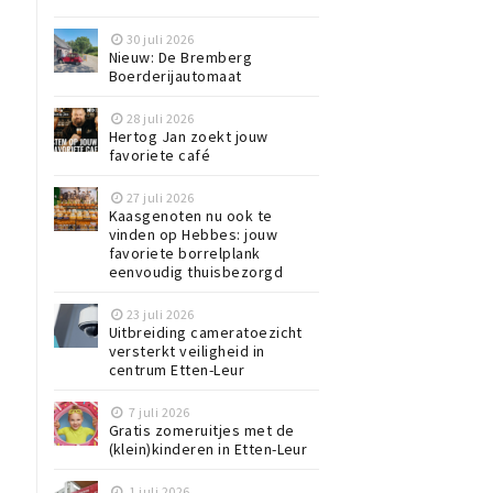
30 juli 2026
Nieuw: De Bremberg
Boerderijautomaat
28 juli 2026
Hertog Jan zoekt jouw
favoriete café
27 juli 2026
Kaasgenoten nu ook te
vinden op Hebbes: jouw
favoriete borrelplank
eenvoudig thuisbezorgd
23 juli 2026
Uitbreiding cameratoezicht
versterkt veiligheid in
centrum Etten-Leur
7 juli 2026
Gratis zomeruitjes met de
(klein)kinderen in Etten-Leur
1 juli 2026