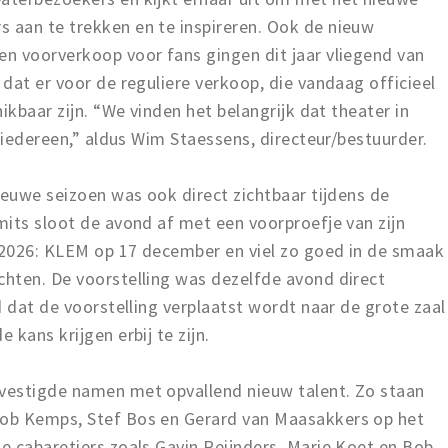
aan te trekken en te inspireren. Ook de nieuw
n voorverkoop voor fans gingen dit jaar vliegend van
dat er voor de reguliere verkoop, die vandaag officieel
ikbaar zijn. “We vinden het belangrijk dat theater in
r iedereen,” aldus Wim Staessens, directeur/bestuurder.
ieuwe seizoen was ook direct zichtbaar tijdens de
its sloot de avond af met een voorproefje van zijn
 2026: KLEM op 17 december en viel zo goed in de smaak
hten. De voorstelling was dezelfde avond direct
d dat de voorstelling verplaatst wordt naar de grote zaal
kans krijgen erbij te zijn.
vestigde namen met opvallend nieuw talent. Zo staan
ob Kemps, Stef Bos en Gerard van Maasakkers op het
e cabaretiers zoals Gavin Reijnders, Marie Koet en Bob