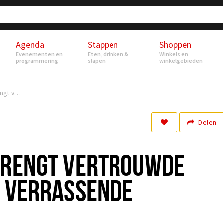
Agenda
Stappen
Shoppen
Evenementen en
Eten, drinken &
Winkels en
programmering
slapen
winkelgebieden
De Nobelaer brengt vertrouwde favorieten en verrassende ontdekkingen
Delen
BRENGT VERTROUWDE
N VERRASSENDE
N