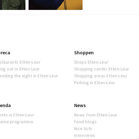
reca
Shoppen
staurants Etten-Leur
Shops Etten-Leur
ing out in Etten-Leur
Shopping center Etten-Leur
ending the night in Etten-Leur
Shopping areas Etten-Leur
Parking in Etten-Leur
enda
News
ents in Etten-Leur
News from Etten-Leur
nema programme
Food blogs
Nice lists
Interviews