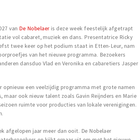
2027 van
De Nobelaer
is deze week feestelijk afgetrapt
atie vol cabaret, muziek en dans. Presentatrice Ricky
efst twee keer op het podium staat in Etten-Leur, nam
 voorproefjes van het nieuwe programma. Bezoekers
nderen dansduo Vlad en Veronika en cabaretiers Jasper
er opnieuw een veelzijdig programma met grote namen
 maar ook nieuw talent zoals Gavin Reijnders en Marie
eizoen ruimte voor producties van lokale verenigingen.
n.
eek afgelopen jaar meer dan ooit. De Nobelaer
aterbezoekers en kijkt ernaar uit om met het nieuwe