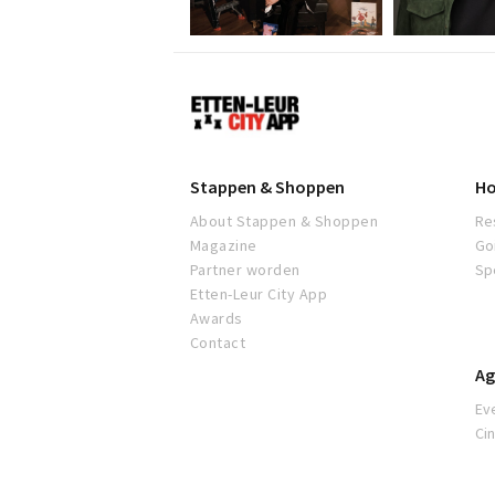
Etten-
Leur
Stappen & Shoppen
Ho
About Stappen & Shoppen
Re
Magazine
Go
Partner worden
Sp
Etten-Leur City App
Awards
Contact
Ag
Ev
Ci