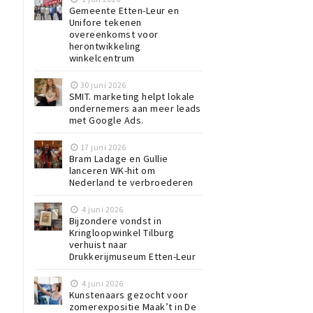
Gemeente Etten-Leur en
Unifore tekenen
overeenkomst voor
herontwikkeling
winkelcentrum
30 juni 2026
SMIT. marketing helpt lokale
ondernemers aan meer leads
met Google Ads.
17 juni 2026
Bram Ladage en Gullie
lanceren WK-hit om
Nederland te verbroederen
4 juni 2026
Bijzondere vondst in
Kringloopwinkel Tilburg
verhuist naar
Drukkerijmuseum Etten-Leur
4 juni 2026
Kunstenaars gezocht voor
zomerexpositie Maak’t in De