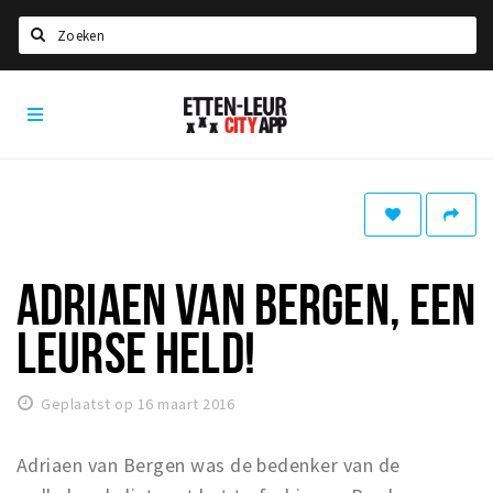
Zoeken
Etten-
Home
Leur
City
Agenda
App
Deals
Party pics
Nieuws, interviews & blogs
ADRIAEN VAN BERGEN, EEN
Eten
LEURSE HELD!
Drinken
Slapen
Geplaatst op 16 maart 2016
Recreatief
Adriaen van Bergen was de bedenker van de
Winkels