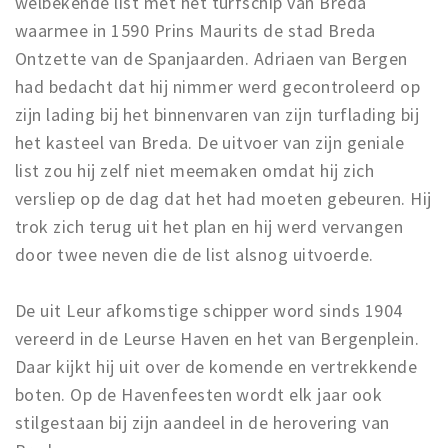
welbekende list met het turfschip van Breda
Winkelgebieden
waarmee in 1590 Prins Maurits de stad Breda
Ontzette van de Spanjaarden. Adriaen van Bergen
Parkeren
had bedacht dat hij nimmer werd gecontroleerd op
Bezienswaardigheden
zijn lading bij het binnenvaren van zijn turflading bij
het kasteel van Breda. De uitvoer van zijn geniale
Musea, theaters & podia
list zou hij zelf niet meemaken omdat hij zich
Uitjes & activiteiten
versliep op de dag dat het had moeten gebeuren. Hij
Toeristische routes
trok zich terug uit het plan en hij werd vervangen
Natuurgebieden
door twee neven die de list alsnog uitvoerde.
Baroniepoorten
Sport
De uit Leur afkomstige schipper word sinds 1904
vereerd in de Leurse Haven en het van Bergenplein.
Andere City Apps
Daar kijkt hij uit over de komende en vertrekkende
boten. Op de Havenfeesten wordt elk jaar ook
stilgestaan bij zijn aandeel in de herovering van
Inloggen