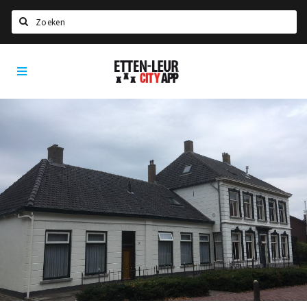
Zoeken
Etten-
Home
Leur
City
Agenda
App
Deals
Party pics
Nieuws, interviews & blogs
Eten
Drinken
Slapen
Recreatief
Winkels