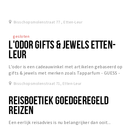
welkom bij de Molenpassage! Met een vijftal win...
Bisschopsmolenstraat 77 , Etten-Leur
gesloten
L'ODOR GIFTS & JEWELS ETTEN-
LEUR
L'odor is een cadeauwinkel met artikelen gebaseerd op
gifts & jewels met merken zoals Tapparfum - GUESS -
24Kae - JANZEN - Qudo - Viva Jewellery - My...
Bisschopsmolenstraat 71, Etten-Leur
REISBOETIEK GOEDGEREGELD
REIZEN
Een eerlijk reisadvies is nu belangrijker dan ooit...