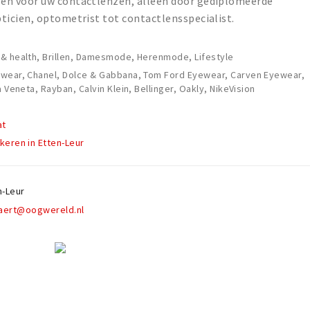
en voor uw contactlenzen, alleen door gediplomeerde
icien, optometrist tot contactlensspecialist.
& health, Brillen, Damesmode, Herenmode, Lifestyle
ewear, Chanel, Dolce & Gabbana, Tom Ford Eyewear, Carven Eyewear,
a Veneta, Rayban, Calvin Klein, Bellinger, Oakly, NikeVision
at
keren in Etten-Leur
n-Leur
aert@oogwereld.nl