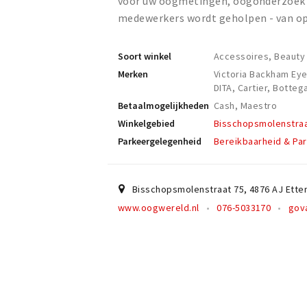
voor uw oogmetingen, oogonderzoek 
medewerkers wordt geholpen - van opt
Soort winkel
Accessoires, Beauty 
Merken
Victoria Backham Ey
DITA, Cartier, Botteg
Betaalmogelijkheden
Cash, Maestro
Winkelgebied
Bisschopsmolenstra
Parkeergelegenheid
Bereikbaarheid & Par
Bisschopsmolenstraat 75
,
4876 AJ
Ette
www.oogwereld.nl
076-5033170
gov