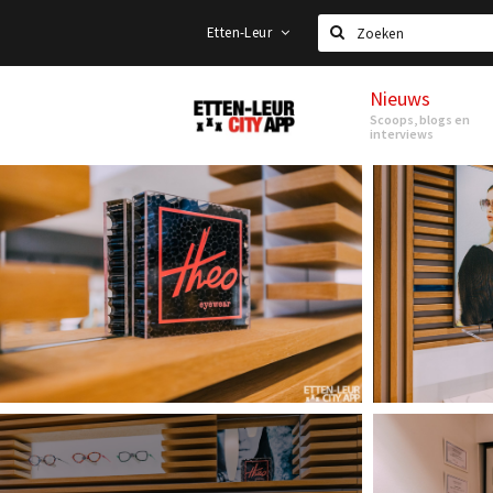
Etten-Leur
Zoeken
Nieuws
Etten-
Scoops, blogs en
Leur
interviews