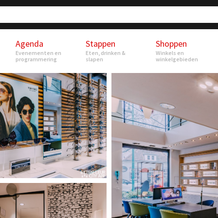
Agenda
Stappen
Shoppen
Evenementen en
Eten, drinken &
Winkels en
programmering
slapen
winkelgebieden