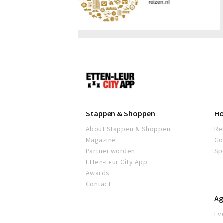
Etten-
Leur
Stappen & Shoppen
Ho
About Stappen & Shoppen
Re
Magazine
Go
Partner worden
Sp
Etten-Leur City App
Awards
Contact
Ag
Ev