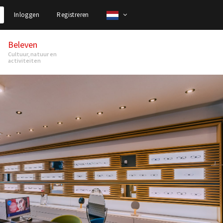
Inloggen
Registreren
Beleven
Cultuur, natuur en
activiteiten