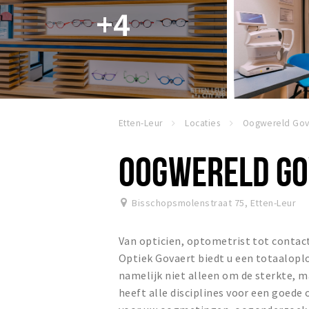
+4
Etten-Leur
Locaties
Oogwereld Gov
OOGWERELD GO
Bisschopsmolenstraat 75
,
Etten-Leur
Van opticien, optometrist tot contactl
Optiek Govaert biedt u een totaalopl
namelijk niet alleen om de sterkte, 
heeft alle disciplines voor een goede 