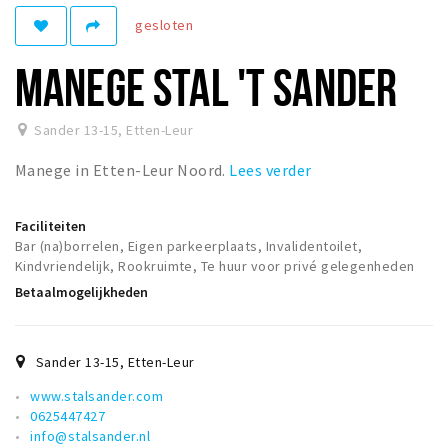
gesloten
Winkelgebieden
Parkeren
MANEGE STAL 'T SANDER
Bezienswaardigheden
Sander 13-15
,
Etten-Leur
Musea, theaters & podia
Manege in Etten-Leur Noord.
Lees verder
Uitjes & activiteiten
Toeristische routes
Faciliteiten
Natuurgebieden
Bar (na)borrelen, Eigen parkeerplaats, Invalidentoilet,
Kindvriendelijk, Rookruimte, Te huur voor privé gelegenheden
Baroniepoorten
Betaalmogelijkheden
Sport
Andere City Apps
Sander 13-15
,
Etten-Leur
www.stalsander.com
0625447427
Inloggen
info@stalsander.nl