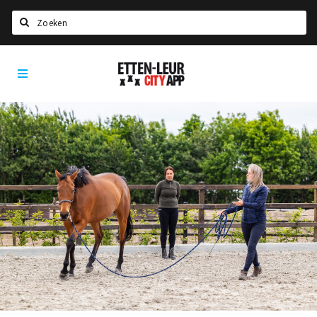
Zoeken
Etten-
Home
Leur
City
Agenda
App
Deals
Party pics
Nieuws, interviews & blogs
Eten
Drinken
Slapen
Recreatief
Winkels