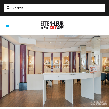
Zoeken
Etten-
Home
Leur
City
Agenda
App
Deals
Party pics
Nieuws, interviews & blogs
Eten
Drinken
Slapen
Recreatief
Winkels