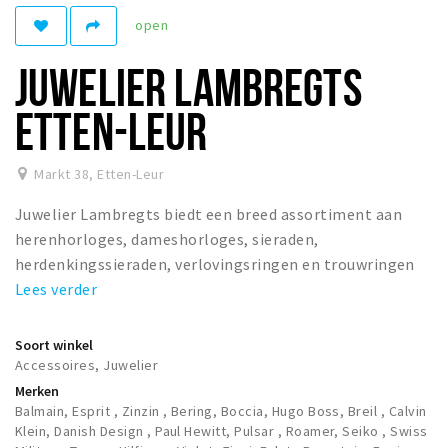
open
Winkelgebieden
Parkeren
JUWELIER LAMBREGTS
Bezienswaardigheden
ETTEN-LEUR
Musea, theaters & podia
Uitjes & activiteiten
Markt 38
,
Etten-Leur
Toeristische routes
Juwelier Lambregts biedt een breed assortiment aan
Natuurgebieden
herenhorloges, dameshorloges, sieraden,
herdenkingssieraden, verlovingsringen en trouwringen
Baroniepoorten
Lees verder
Sport
Soort winkel
Andere City Apps
Accessoires, Juwelier
Merken
Balmain, Esprit , Zinzin , Bering, Boccia, Hugo Boss, Breil , Calvin
Inloggen
Klein, Danish Design , Paul Hewitt, Pulsar , Roamer, Seiko , Swiss