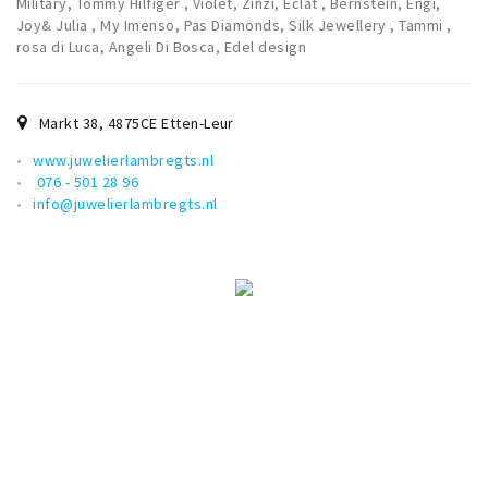
Military, Tommy Hilfiger , Violet, Zinzi, Eclat , Bernstein, Engi,
Joy& Julia , My Imenso, Pas Diamonds, Silk Jewellery , Tammi ,
rosa di Luca, Angeli Di Bosca, Edel design
Markt 38
,
4875CE
Etten-Leur
www.juwelierlambregts.nl
076 - 501 28 96
info@juwelierlambregts.nl