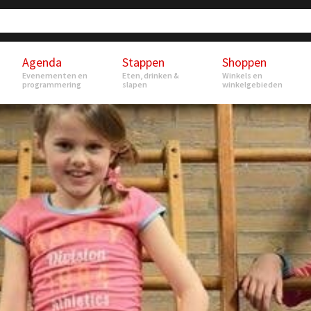
Agenda
Stappen
Shoppen
Evenementen en
Eten, drinken &
Winkels en
programmering
slapen
winkelgebieden