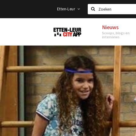
Etten-Leur
Zoeken
Nieuws
Etten-
Scoops, blogs en
Leur
interviews