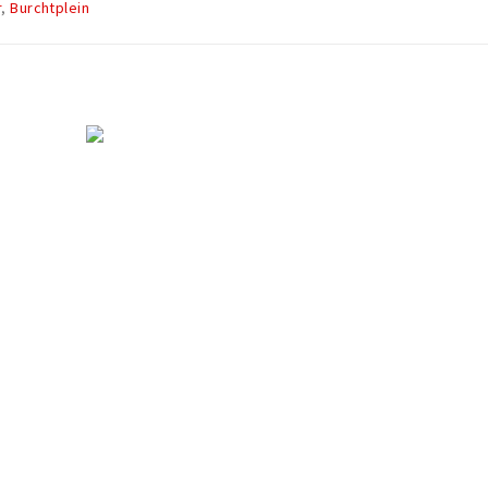
r
,
Burchtplein