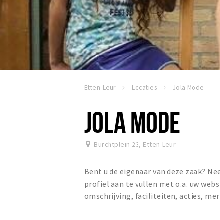
Etten-Leur
Locaties
Jola Mode
JOLA MODE
Burchtplein 23
,
Etten-Leur
Bent u de eigenaar van deze zaak? N
profiel aan te vullen met o.a. uw we
omschrijving, faciliteiten, acties, me