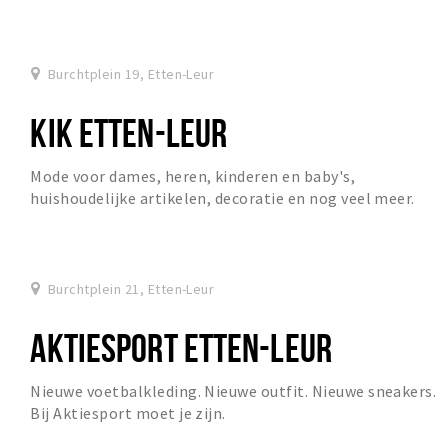
vullen met o.a. uw website, telefoonnummer...
Burchtplein 19, Etten-Leur
KIK ETTEN-LEUR
Mode voor dames, heren, kinderen en baby's,
huishoudelijke artikelen, decoratie en nog veel meer.
Burchtplein 21, Etten-Leur
AKTIESPORT ETTEN-LEUR
Nieuwe voetbalkleding. Nieuwe outfit. Nieuwe sneakers.
Bij Aktiesport moet je zijn.