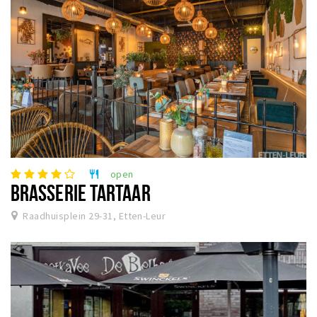
open
restaurant
BRASSERIE TARTAAR
Raadhuisplein 29-31, Etten-Leur