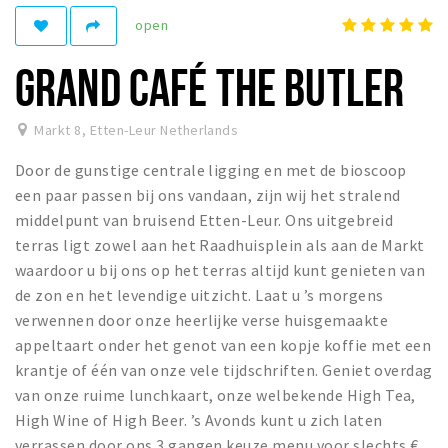
open
Winkelgebieden
Parkeren
GRAND CAFÉ THE BUTLER
Bezienswaardigheden
Markt 8
,
Etten-Leur Netherlands
Musea, theaters & podia
Door de gunstige centrale ligging en met de bioscoop
Uitjes & activiteiten
een paar passen bij ons vandaan, zijn wij het stralend
Toeristische routes
middelpunt van bruisend Etten-Leur. Ons uitgebreid
Natuurgebieden
terras ligt zowel aan het Raadhuisplein als aan de Markt
waardoor u bij ons op het terras altijd kunt genieten van
Baroniepoorten
de zon en het levendige uitzicht. Laat u ’s morgens
Sport
verwennen door onze heerlijke verse huisgemaakte
appeltaart onder het genot van een kopje koffie met een
Andere City Apps
krantje of één van onze vele tijdschriften. Geniet overdag
van onze ruime lunchkaart, onze welbekende High Tea,
High Wine of High Beer. ’s Avonds kunt u zich laten
Inloggen
verrassen door ons 3 gangen keuze menu voor slechts €