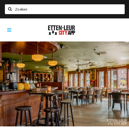
Zoeken
Etten-
Home
Leur
City
Agenda
App
Deals
Party pics
Nieuws, interviews & blogs
Eten
Drinken
Slapen
Recreatief
Winkels