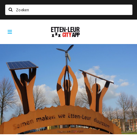
Zoeken
Etten-
Home
Leur
City
Agenda
App
Deals
Party pics
Nieuws, interviews & blogs
Eten
Drinken
Slapen
Recreatief
Winkels