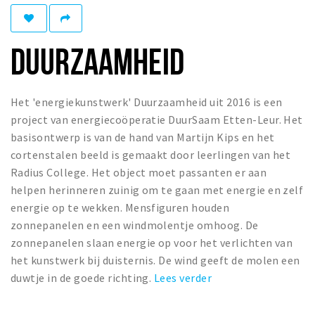
Winkelgebieden
Parkeren
DUURZAAMHEID
Bezienswaardigheden
Musea, theaters & podia
Het 'energiekunstwerk' Duurzaamheid uit 2016 is een
project van energiecoöperatie DuurSaam Etten-Leur. Het
Uitjes & activiteiten
basisontwerp is van de hand van Martijn Kips en het
Toeristische routes
cortenstalen beeld is gemaakt door leerlingen van het
Natuurgebieden
Radius College. Het object moet passanten er aan
helpen herinneren zuinig om te gaan met energie en zelf
Baroniepoorten
energie op te wekken. Mensfiguren houden
Sport
zonnepanelen en een windmolentje omhoog. De
zonnepanelen slaan energie op voor het verlichten van
Andere City Apps
het kunstwerk bij duisternis. De wind geeft de molen een
duwtje in de goede richting.
Lees verder
Inloggen