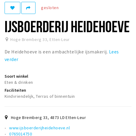
gesloten
Winkelgebieden
Parkeren
IJSBOERDERIJ HEIDEHOEVE
Bezienswaardigheden
Hoge Bremberg 33
,
Etten-Leur
Musea, theaters & podia
De Heidehoeve is een ambachtelijke ijsmakerij.
Lees
Uitjes & activiteiten
verder
Toeristische routes
Natuurgebieden
Soort winkel
Baroniepoorten
Eten & drinken
Faciliteiten
Sport
Kindvriendelijk, Terras of binnentuin
Andere City Apps
Hoge Bremberg 33
,
4873 LD
Etten-Leur
www.ijsboerderijheidehoeve.nl
Inloggen
0765014750