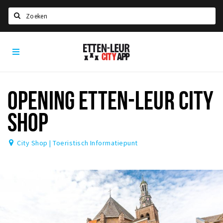
Zoeken
Etten-
Home
Leur
City
Agenda
App
Deals
OPENING ETTEN-LEUR CITY
Party pics
SHOP
Nieuws, interviews & blogs
City Shop | Toeristisch Informatiepunt
Eten
Drinken
Slapen
Recreatief
Winkels