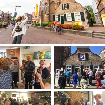
Winkelgebieden
Parkeren
Bezienswaardigheden
Musea, theaters & podia
Uitjes & activiteiten
Toeristische routes
Natuurgebieden
Baroniepoorten
Sport
Andere City Apps
Inloggen