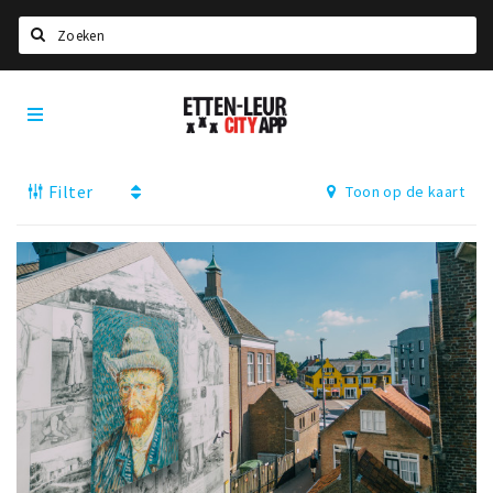
Zoeken
Etten-
Home
Leur
City
Agenda
App
Filter
Toon op de kaart
Deals
Party pics
Nieuws, interviews & blogs
Eten
Drinken
Slapen
Recreatief
Winkels